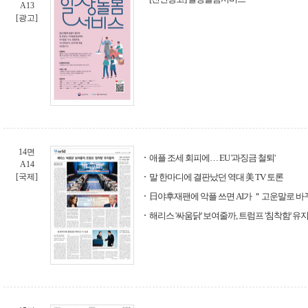
A13
[광고]
14면
애플 조세 회피에… EU '과징금 철퇴'
A14
[국제]
말 한마디에 결판났던 역대 美 TV 토론
日야후재팬에 악플 쓰면 AI가 ＂고운말로 
해리스 '싸움닭' 보여줄까, 트럼프 '침착함' 유