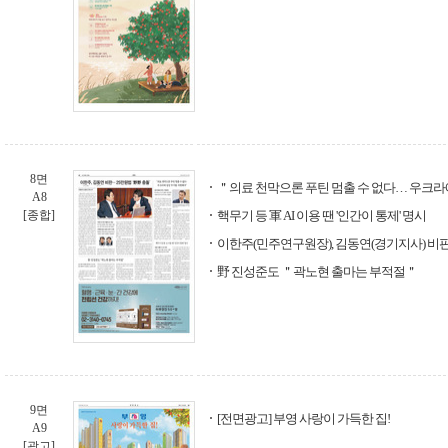
8면
＂의료 천막으론 푸틴 멈출 수 없다… 우크
A8
[종합]
핵무기 등 軍 AI 이용 땐 '인간이 통제' 명시
이한주(민주연구원장), 김동연(경기지사) 비판…
野 진성준도 ＂곽노현 출마는 부적절＂
9면
[전면광고] 부영 사랑이 가득한 집!
A9
[광고]