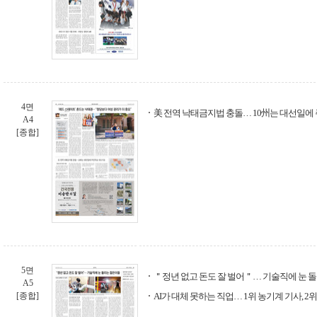
4면
美 전역 낙태금지법 충돌… 10州는 대선일에
A4
[종합]
5면
＂정년 없고 돈도 잘 벌어＂… 기술직에 눈 
A5
[종합]
AI가 대체 못하는 직업… 1위 농기계 기사, 