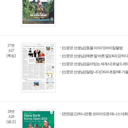
27면
[신문은 선생님] [동물 이야기] 바이칼물범
A27
[특집]
[신문은 선생님] [예쁜 말 바른 말] (362) '갇히다
[신문은 선생님] [숨어있는 세계사] 로널드 
[신문은 선생님] [알립니다] '2024 초등NIE 
28면
[전면광고] 하나은행 코리아오픈 테니스 대회
A28
[광고]