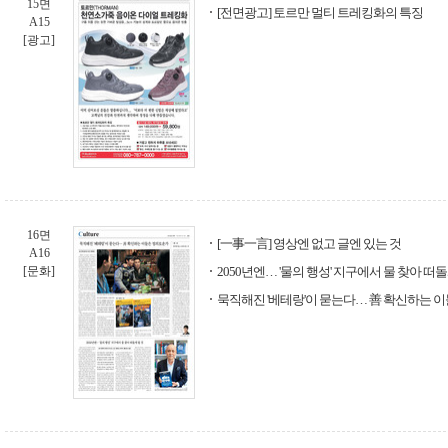
15면
[전면광고] 토르만 멀티 트레킹화의 특징
A15
[광고]
16면
[一事一言] 영상엔 없고 글엔 있는 것
A16
[문화]
2050년엔… '물의 행성' 지구에서 물 찾아 떠돌
묵직해진 '베테랑'이 묻는다… 善 확신하는 