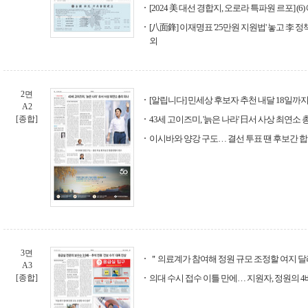
[2024 美 대선 경합지, 오로라 특파원 르포] (6
[八面鋒] 이재명표 '25만원 지원법' 놓고 李 
외
2면
[알립니다] 민세상 후보자 추천 내달 18일까
A2
[종합]
43세 고이즈미, '늙은 나라' 日서 사상 최연소 
이시바와 양강 구도… 결선 투표 땐 후보간 
3면
＂의료계가 참여해 정원 규모 조정할 여지 
A3
[종합]
의대 수시 접수 이틀 만에… 지원자, 정원의 4