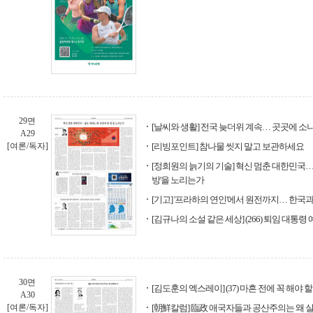
29면
[날씨와 생활] 전국 늦더위 계속… 곳곳에 소
A29
[여론/독자]
[리빙포인트] 참나물 씻지 말고 보관하세요
[정희원의 늙기의 기술] 혁신 멈춘 대한민국… 
방'을 노리는가
[기고] '프라하의 연인'에서 원전까지… 한국
[김규나의 소설 같은 세상] (266) 퇴임 대통
30면
[김도훈의 엑스레이] (37) 마흔 전에 꼭 해야 할
A30
[여론/독자]
[朝鮮칼럼] 臨政 애국자들과 공산주의는 왜