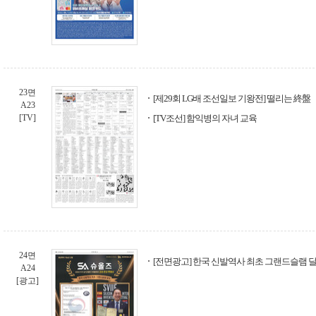
23면
[제29회 LG배 조선일보 기왕전] 떨리는 終盤
A23
[TV]
[TV조선] 함익병의 자녀 교육
24면
[전면광고] 한국 신발역사 최초 그랜드슬램 달
A24
[광고]