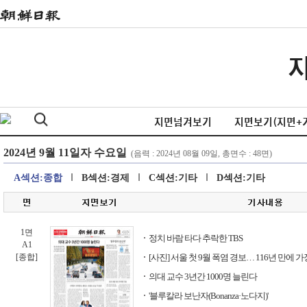
지면넘겨보기
지면보기(지면+
A섹션:종합
B섹션:경제
C섹션:기타
D섹션:기타
1면
정치 바람 타다 추락한 TBS
A1
[종합]
[사진] 서울 첫 9월 폭염 경보… 116년 만에 
의대 교수 3년간 1000명 늘린다
'블루칼라 보난자(Bonanza·노다지)'