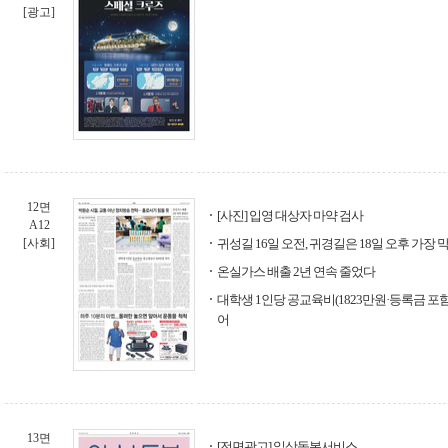
[광고]
12면
[사진] 입영 대상자 마약 검사
A12
[사회]
귀성길 16일 오전, 귀경길은 18일 오후 가장 
온실가스 배출 2년 연속 줄었다
대학생 1인당 공교육비(1823만원·등록금 포함)
어
13면
[전면광고] 일상돌봄서비스