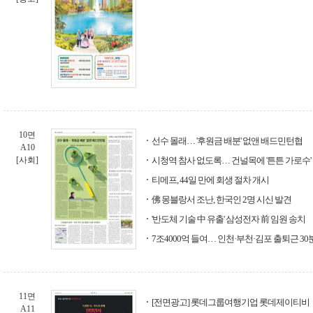
10면
선수 몰래… '후원금 배분' 없앤 배드민턴협
A10
[사회]
시청역 참사 없도록… 건널목에 '튼튼 가로수'
티메프, 44일 만에 회생 절차 개시
佛 몽블랑서 조난, 한국인 2명 시신 발견
'반도체 기술 中 유출' 삼성전자 前 임원 송치
7조4000억 들여… 인천·부천·김포 출퇴근 3
11면
[전면광고] 롯데그룹여행기업 롯데제이티비
A11