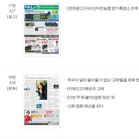
17면
[전면광고] 지리산마천농협 명가흑염소 진액
A17
[광고]
18면
주파수 달라 들어줄 이 없는 '고래'들을 위해 
A18
[문화]
[키워드] 52헤르츠 고래
[이번 주 뭐 볼까] 영화 '장손' 외
신화·명화·패션을 섞다