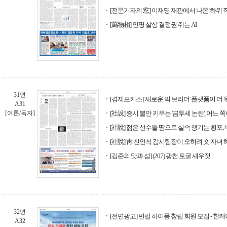
[전문기자의 窓] 이재명 재판에서 나온 '하위 직
[萬物相] 인명 살상 결정권 쥐는 AI
31면
[경제포커스] '새로운 빅 브러더' 플랫폼이 더
A31
[여론/독자]
[社說] 증시 불안 키우는 '금투세 논란', 어느
[社說] 젊은 선수들 땀으로 실속 챙기는 횡
[社說] 靑 친인척 감시팀장이 오히려 文 자녀
[김준의 맛과 섬] (207) 광천 토굴 새우젓
32면
[전면광고] 빈펄 하이퐁 창립 회원 모집 - 한
A32