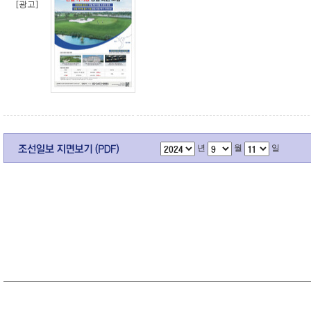
[광고]
년
월
일