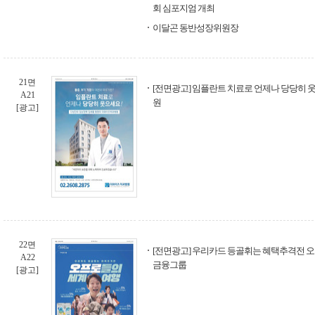
회 심포지엄 개최
이달곤 동반성장위원장
21면
[전면광고] 임플란트 치료로 언제나 당당히 웃
A21
원
[광고]
22면
[전면광고] 우리카드 등골휘는 혜택추격전 오
A22
금융그룹
[광고]