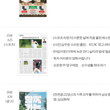
25면
[스포츠 라운지] 서른한 살에 처음 울린 배소
A25
[스포츠]
[사진] 심우준 스리런 홈런… KT, NC 꺾고 4위
[타임아웃] 더위에 녹은 잔디 살리려 밤새 '얼
독자 여러분의 양해 바랍니다
손준호 中 영구제명… 선수생활 최대 위기
26면
[전면광고] 당신과 가족 모두를 위하여 삼성 
A26
명 | 삼성화재
[광고]