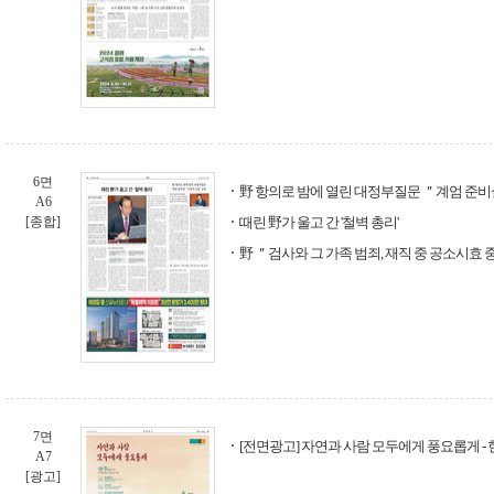
6면
野 항의로 밤에 열린 대정부질문 ＂계엄 준
A6
[종합]
때린 野가 울고 간 '철벽 총리'
野 ＂검사와 그 가족 범죄, 재직 중 공소시효
7면
[전면광고] 자연과 사람 모두에게 풍요롭게 
A7
[광고]