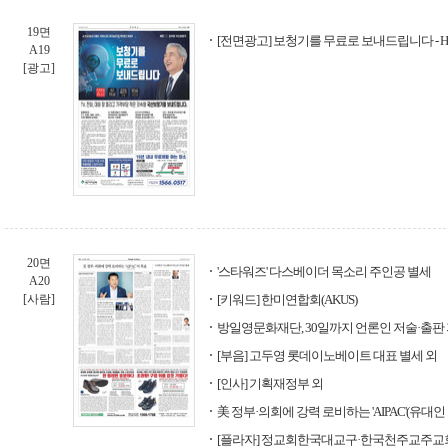
19면
[전면광고] 보청기를 무료로 보내드립니다 -
A19
[광고]
20면
'스타워즈' 다스베이더 목소리 주인공 별세
A20
[사람]
[키워드] 한미연합회(AKUS)
방일영문화재단, 30일까지 언론인 저술·출판
[부음] 고두영 롯데이노베이트 대표 별세 외
[인사] 기획재정부 외
美 정부·의회에 강력 로비하는 'AIPAC'(유대인
[플라자] 정교회한국대교구·한국천주교주