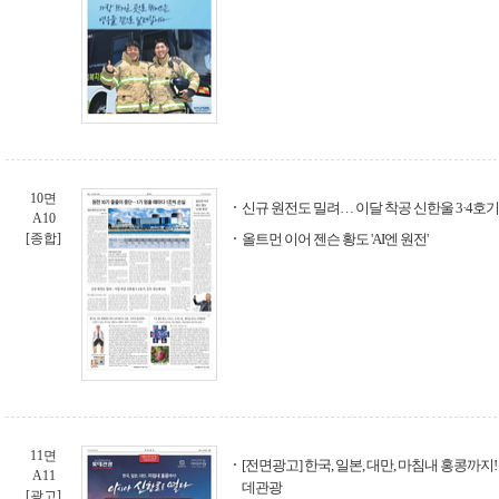
10면
신규 원전도 밀려… 이달 착공 신한울 3·4호기
A10
[종합]
올트먼 이어 젠슨 황도 'AI엔 원전'
11면
[전면광고] 한국, 일본, 대만, 마침내 홍콩까지!
A11
데관광
[광고]