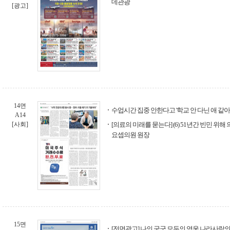
데관광
[광고]
14면
수업시간 집중 안한다고 '학교 안 다닌 애 같아
A14
[사회]
[의료의 미래를 묻는다] (6) 51년간 빈민 위
요셉의원 원장
15면
[전면광고] 나의 국군 모두의 영웅 나라사랑의