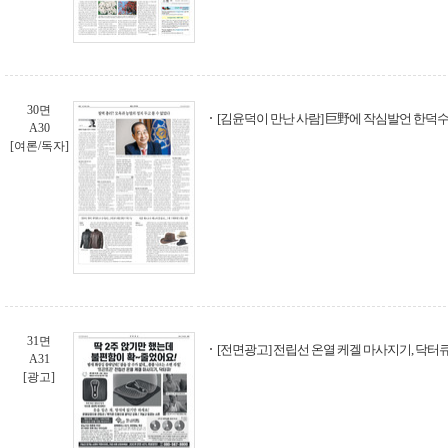
30면
[김윤덕이 만난 사람] 巨野에 작심발언 한덕
A30
[여론/독자]
31면
[전면광고] 전립선 온열 케겔 마사지기, 닥터큐
A31
[광고]