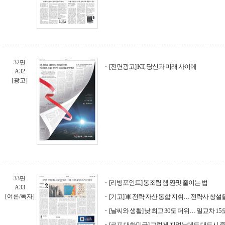
32면
[전면광고] KT, 당신과 미래 사이에
A32
[광고]
33면
[리빙포인트] 통조림 햄 짠맛 줄이는 법
A33
[여론/독자]
[기고] 軍 전략 자산 통합 지휘… 전략사 창
[날씨와 생활] 낮 최고 30도 더위… 일교차 1
[르포 대한민국] 그렇게 지었는데도 대도시 중 최