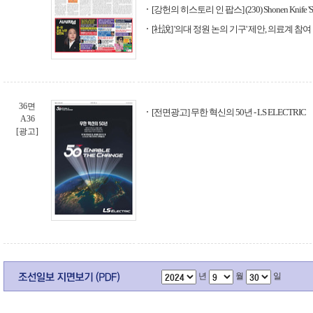
[강헌의 히스토리 인 팝스] (230) Shonen Knife 'Sush
[社說] '의대 정원 논의 기구' 제안, 의료계 참여
36면
[전면광고] 무한 혁신의 50년 - LS ELECTRIC
A36
[광고]
년
월
일