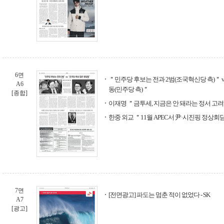
6면
＂민주당 후보는 전과 2범(조국혁신당 측)＂ v
A6
동(민주당 측)＂
[종합]
이재명 ＂금투세, 지금은 안 돼라는 정서 고
한중 외교 ＂11월 APEC서 尹·시진핑 정상회
7면
[전면광고] 파도는 멈춘 적이 없었다 - SK
A7
[광고]