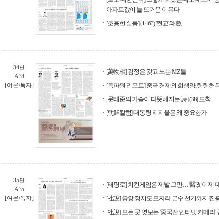
아파트값이 늘 뜨거운 이유다
[조용헌 살롱] (1463) '쩐교'와 數
34면
[萬物相] 김정은 갖고 노는 MZ들
A34
[여론/독자]
[특파원 리포트] 중국 경제의 희생양, 링링허
[문태준의 가슴이 따뜻해지는 詩] (38) 도착
[朝鮮칼럼] 대통령 지지율은 왜 중요한가
35면
[태평로] 치킨게임은 제발 그만… 醫政 이제
A35
[여론/독자]
[社說] 중앙 정치도 모자라 군수 선거까지 진
[社說] 모든 곳 엿보는 '중국산 인터넷 카메라'