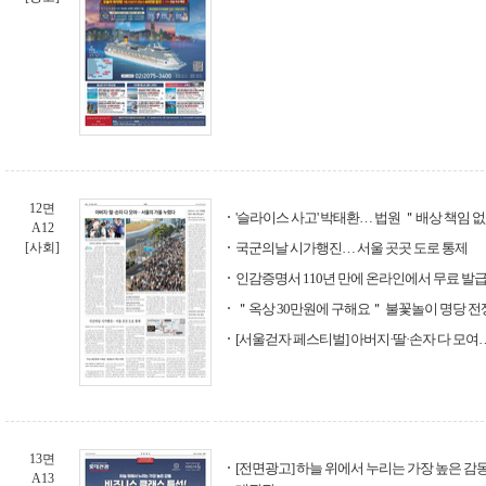
12면
'슬라이스 사고' 박태환… 법원 ＂배상 책임 
A12
[사회]
국군의날 시가행진… 서울 곳곳 도로 통제
인감증명서 110년 만에 온라인에서 무료 발
＂옥상 30만원에 구해요＂ 불꽃놀이 명당 전
[서울걷자 페스티벌] 아버지·딸·손자 다 모여
13면
[전면광고] 하늘 위에서 누리는 가장 높은 감동
A13