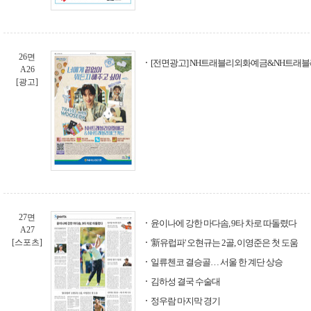
26면
[전면광고] NH트래블리외화예금&NH트래블
A26
[광고]
27면
윤이나에 강한 마다솜, 9타 차로 따돌렸다
A27
[스포츠]
'新유럽파' 오현규는 2골, 이영준은 첫 도움
일류첸코 결승골… 서울 한 계단 상승
김하성 결국 수술대
정우람 마지막 경기