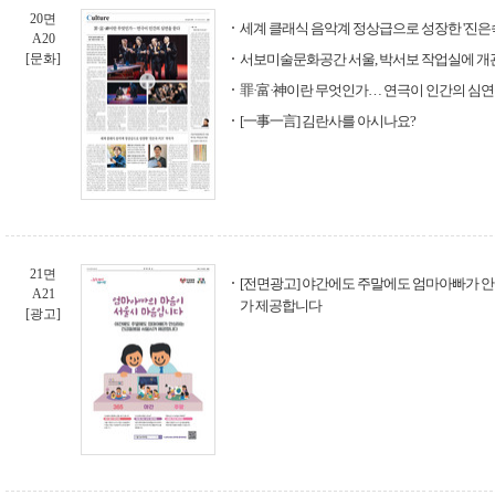
20면
세계 클래식 음악계 정상급으로 성장한 '진은숙
A20
[문화]
서보미술문화공간 서울, 박서보 작업실에 개
罪·富·神이란 무엇인가… 연극이 인간의 심연
[一事一言] 김란사를 아시나요?
21면
[전면광고] 야간에도 주말에도 엄마아빠가 
A21
가 제공합니다
[광고]