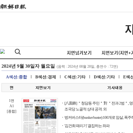
지면넘겨보기
지면보기(지면+
A섹션:종합
B섹션:경제
C섹션:기타
D섹션:기타
E섹
1면
[八面鋒] ＂청담동 주민＂ 對 ＂전과 2범＂, 
A1
조국당 노골적 상대 공격. 외
[종합]
벙커버스터(bunker buster) 100개로 암살,
'김건희 때리기' 결집하는 좌파