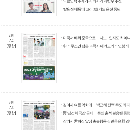
의료인력 추계기구, 의사가 과반수 추천
'탈원전 대못'에 고리 3호기도 운전 중단
2면
미국서 배워 중국으로… 나노 1인자도 '차이나
A2
[종합]
中 ＂무조건 젊은 과학자 데려오라＂ 연봉 외 
3면
김여사 여론 악화에… '박근혜 탄핵' 주도 좌
A3
[종합]
野 '김건희 국감' 공세… 증인 출석 불응땐 동
장외서 尹퇴진 앞장 촛불행동 김민웅은 野 