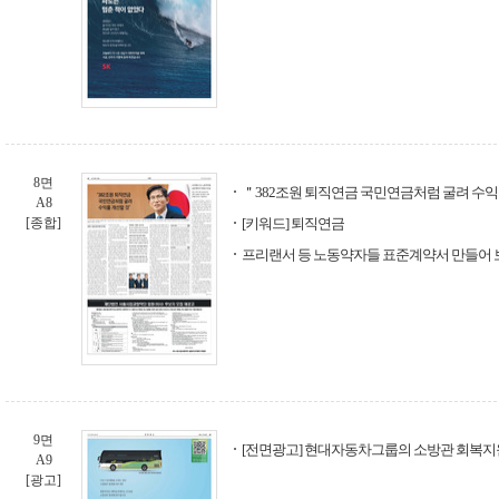
8면
＂382조원 퇴직연금 국민연금처럼 굴려 수익
A8
[종합]
[키워드] 퇴직연금
프리랜서 등 노동약자들 표준계약서 만들어 
9면
[전면광고] 현대자동차그룹의 소방관 회복
A9
[광고]