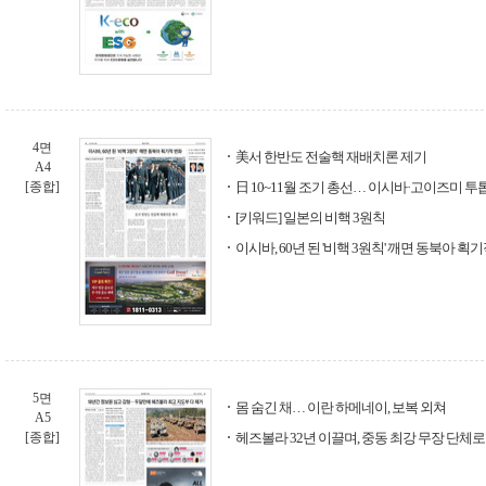
4면
美서 한반도 전술핵 재배치론 제기
A4
[종합]
日 10~11월 조기 총선… 이시바·고이즈미 투
[키워드] 일본의 비핵 3원칙
이시바, 60년 된 '비핵 3원칙' 깨면 동북아 획
5면
몸 숨긴 채… 이란 하메네이, 보복 외쳐
A5
[종합]
헤즈볼라 32년 이끌며, 중동 최강 무장 단체로