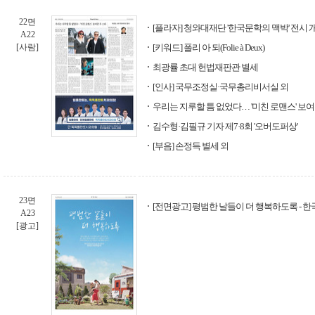
22면
[플라자] 청와대재단 '한국문학의 맥박' 전시 
A22
[사람]
[키워드] 폴리 아 되(Folie à Deux)
최광률 초대 헌법재판관 별세
[인사] 국무조정실·국무총리비서실 외
우리는 지루할 틈 없었다… '미친 로맨스' 보여
김수형·김필규 기자 제7·8회 '오버도퍼상'
[부음] 손정득 별세 외
23면
[전면광고] 평범한 날들이 더 행복하도록 -
A23
[광고]