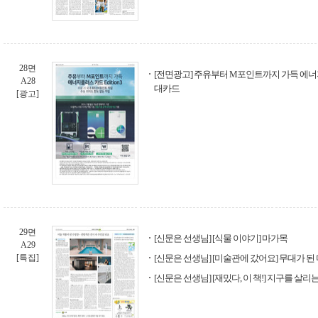
28면
[전면광고] 주유부터 M포인트까지 가득 에너지플러
A28
대카드
[광고]
29면
[신문은 선생님] [식물 이야기] 마가목
A29
[특집]
[신문은 선생님] [미술관에 갔어요] 무대가 된
[신문은 선생님] [재밌다, 이 책!] 지구를 살