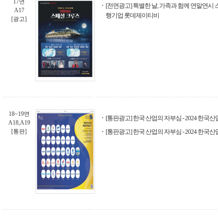
17면
[전면광고] 특별한 날, 가족과 함께 연말연시
A17
행기업 롯데제이티비
[광고]
18~19면
[통판광고] 한국 산업의 자부심 - 2024 한국
A18,A19
[통판]
[통판광고] 한국 산업의 자부심 - 2024 한국