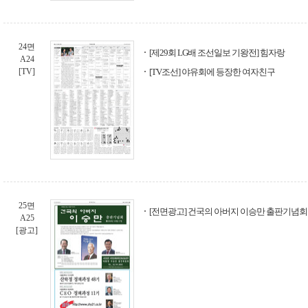
24면
[제29회 LG배 조선일보 기왕전] 힘자랑
A24
[TV]
[TV조선] 야유회에 등장한 여자친구
25면
[전면광고] 건국의 아버지 이승만 출판기념회
A25
[광고]