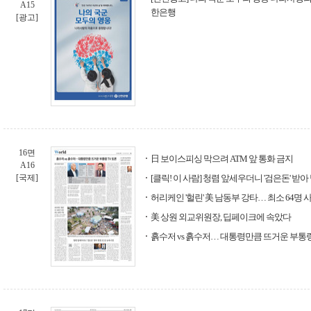
A15
한은행
[광고]
16면
日 보이스피싱 막으려 ATM 앞 통화 금지
A16
[국제]
[클릭! 이 사람] 청렴 앞세우더니 '검은돈' 받
허리케인 '헐린' 美 남동부 강타… 최소 64명 
美 상원 외교위원장, 딥페이크에 속았다
흙수저 vs 흙수저… 대통령만큼 뜨거운 부통령