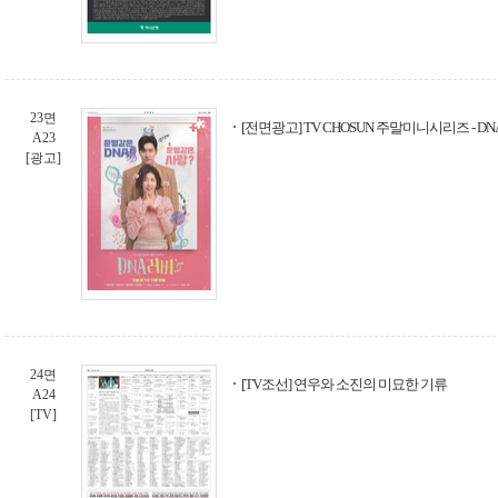
23면
[전면광고] TV CHOSUN 주말미니시리즈 - D
A23
[광고]
24면
[TV조선] 연우와 소진의 미묘한 기류
A24
[TV]