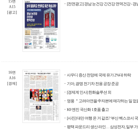
15면
[전면광고] 경남 눈건강 간건강 면역건강 - 
A15
[광고]
16면
사우디 증산 전망에 국제 유가 2%대 하락
A16
[경제]
기아, 광명 전기차 전용 공장 준공
[경제계 인사] 한화솔루션 외
영풍 ＂고려아연을 中자본에 매각하는 일 없
K9 엔진 국산화 1호품 출고
[사진] 대만 여행 온 거 같죠? 부산 벡스코서 
평택 파운드리 생산 라인… 삼성전자, 일부 