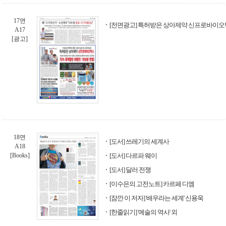
17면
[전면광고] 특허받은 상아제약 신프로바이오
A17
[광고]
18면
[도서] 쓰레기의 세계사
A18
[Books]
[도서] 다르파 웨이
[도서] 달러 전쟁
[이수은의 고전노트] 카르페 디엠
[잠깐 이 저자] '배우라는 세계' 신용욱
[한줄읽기] '예술의 역사' 외