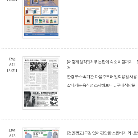
12면
[어떻게 생각?] 처우 논란에 숙소 이탈까지…
A12
걱
[사회]
환경부·소속기관, 다음주부터 일회용컵 사용
잘나가는 음식점 조사해보니… 구내식당뿐
13면
[전면광고] 구김 없어 편안한 스판바지 외 - 
A13