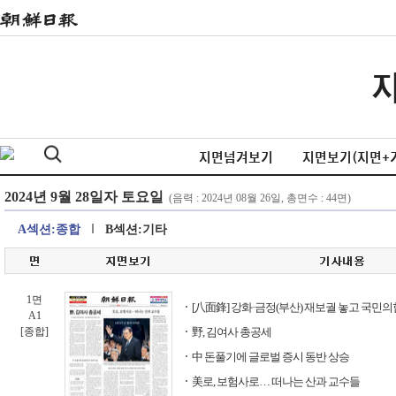
지면넘겨보기
지면보기(지면+
A섹션:종합
B섹션:기타
1면
[八面鋒] 강화·금정(부산) 재보궐 놓고 국민의
A1
[종합]
野, 김여사 총공세
中 돈풀기에 글로벌 증시 동반 상승
美로, 보험사로… 떠나는 산과 교수들