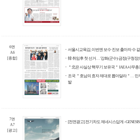
6면
서울시교육감, 이번엔 보수·진보 출마자 수 
A6
[종합]
韓 취임후 첫 선거… '강화(군수)·금정(구청장)
＂北은 사실상 핵무기 보유국＂ IAEA 사무총
조국 ＂호남의 효자 제대로 뽑아달라＂… 민
발
7면
[전면광고] 전기차도 제네시스답게 - GENESIS EL
A7
[광고]