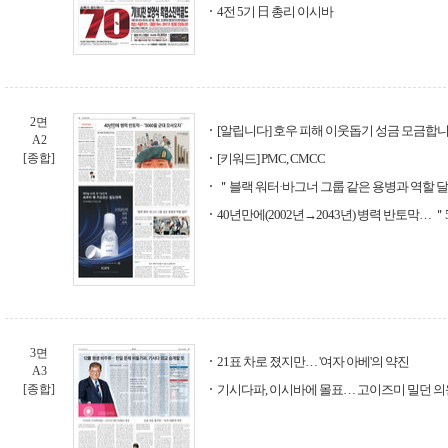
4전 5기 日 총리 이시바
2면
[알립니다] 호우 피해 이웃돕기 성금 모금합
A2
[종합]
[키워드] PMC, CMCC
＂블랙 워터·바그너 그룹 같은 용병과 역할 
40년만에(2002년→2043년) 병력 반토막… 
3면
21표 차로 졌지만… '여자 아베'의 약진
A3
[종합]
기시다파, 이시바에 몰표… 고이즈미 밀던 