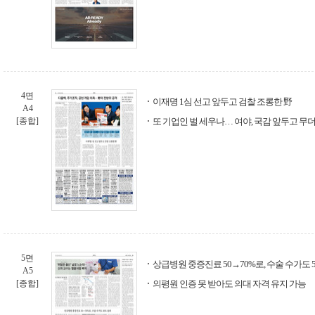
4면
이재명 1심 선고 앞두고 검찰 조롱한 野
A4
[종합]
또 기업인 벌 세우나… 여야, 국감 앞두고 무
5면
상급병원 중증진료 50→70%로, 수술 수가도 
A5
[종합]
의평원 인증 못 받아도 의대 자격 유지 가능