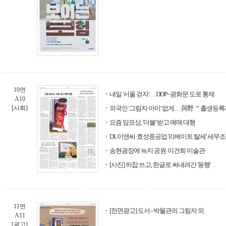
10면
내일 '서울 걷자'… DDP~광화문 도로 통제
A10
[사회]
외국인 '그림자 아이' 없게… 與野 ＂출생등
요즘 암표상, '더블' 받고 예매 대행
DL이앤씨·효성중공업 '리베이트 탈세' 세무
송현광장에 녹지 공원·이건희 미술관
[사진] 히잡 쓰고, 한글로 써내려간 '동행'
11면
[전면광고] 도서 - 박물관의 그림자 외
A11
[광고]