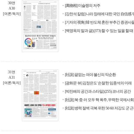
30면
[萬物相] 미슐랭의 저주
A30
[여론/독자]
[강천석 칼럼] 나라 장래에 대한 국민 自信感
[기자의 視角] 韓 반도체 혼란 부추긴 증권사
[백영옥의 말과 글] (373) 할 수 있는 일을 할 때
31면
[社說] 끝없는 여야 불신의 악순환
A31
[여론/독자]
[광화문·뷰] 김정은도 '손절'한 임종석의 미래
[박진배의 공간과 스타일] (255) 코너의 공간
[社說] 북·중·러 모두 핵 폭주, 무력한 국제사회
[社說] 병력 절벽 극복 위한 50·60 저강도 군 