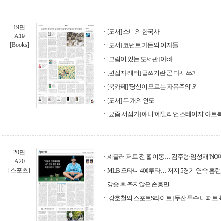
19면
[도서] 소비의 한국사
A19
[Books]
[도서] 코번트 가든의 여자들
[그림이 있는 도서관] 아빠
[편집자 레터] 글쓰기란 곧 다시 쓰기
[북카페] '당신이 모르는 자유주의' 외
[도서] 두 개의 인도
[요즘 서점가] 애니 '에일리언 스테이지' 아트
20면
셰플러 퍼트 전 홀 이동… 김주형·임성재 'NO
A20
[스포츠]
MLB 오타니 400루타… 저지 5경기 연속 홈런
강슛 후 주저앉은 손흥민
[강호철의 스포트S라이트] 두산 투수 니퍼트