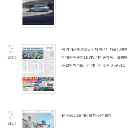
8면
해외 이공계 최고급 인재 파격 비자로 1000명
A8
[종합]
임대주택 관리 LH 영업이익 97% 뚝… 불황에
논밭에 아파트… 이러니 전국 5만 가구 공실
9면
[전면광고] 보이는 보험 - 삼성화재
A9
[광고]