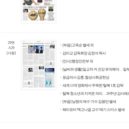
29면
[부음] 고옥순 별세 외
A29
[사람]
감리교 감독회장 김정석 목사
[인사] 행정안전부 외
[날씨와 생활] 일교차 커 건강 유의해야… 일
응급의사 김훈, 협성사회공헌상
세계 13개 영화제서 주목한 '탈북 1호 감독'
탈북 청소년과 지켜온 의리… 20주년 감사패
[부음] '남원의 애수' 가수 김용만 별세
해리포터 '맥고나걸 교수' 매기 스미스 별세