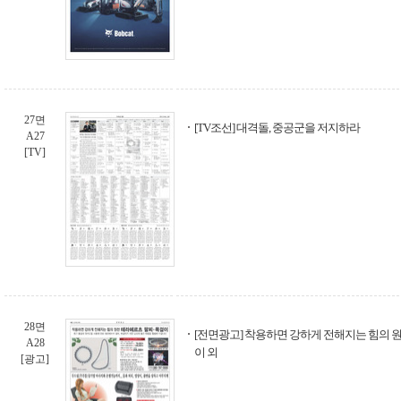
27면
[TV조선] 대격돌, 중공군을 저지하라
A27
[TV]
28면
[전면광고] 착용하면 강하게 전해지는 힘의 
A28
이 외
[광고]