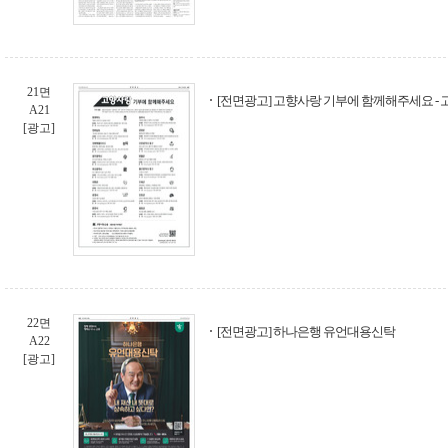
21면
[전면광고] 고향사랑 기부에 함께해주세요 -
A21
[광고]
22면
[전면광고] 하나은행 유언대용신탁
A22
[광고]