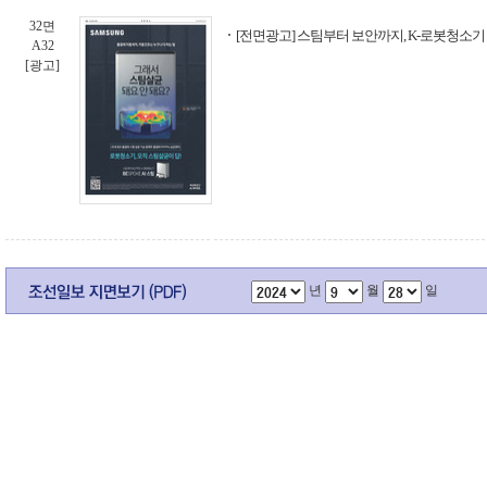
32면
[전면광고] 스팀부터 보안까지, K-로봇청소기 - B
A32
[광고]
년
월
일