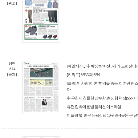
[광고]
14면
[깨알지식Q] 中 해상 방어선 3개 왜 도련선이
A14
[국제]
[키워드] SSBN과 SSN
[클릭! 이 사람] 이혼 후 약물 중독, 이겨낸 밴
마
中 우한서 침몰한 잠수함, 최신형 핵잠(SSN)
휴전 압박에 한발 물러선 이스라엘
미슐랭 '별' 받은 뉴욕식당 10곳 중 4곳은 문 