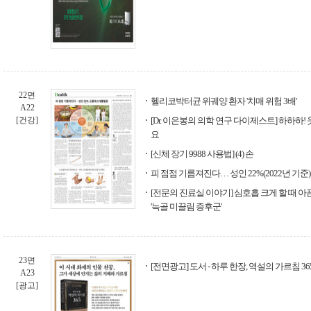
22면
헬리코박터균 위궤양 환자 '치매 위험 3배'
A22
[건강]
[Dr. 이은봉의 의학 연구 다이제스트] 하하하
요
[신체 장기 9988 사용법] (4) 손
피 점점 기름져진다… 성인 22%(2022년 기
[전문의 진료실 이야기] 심호흡 크게 할 때 
'늑골 미끌림 증후군'
23면
[전면광고] 도서 - 하루 한장, 역설의 가르침 36
A23
[광고]