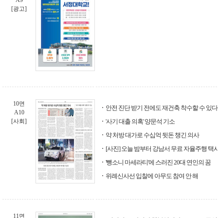
A9
[광고]
10면
안전 진단 받기 전에도 재건축 착수할 수 있다
A10
[사회]
'사기 대출 의혹' 양문석 기소
약 처방 대가로 수십억 뒷돈 챙긴 의사
[사진] 오늘 밤부터 강남서 무료 자율주행 택
'뺑소니 마세라티'에 스러진 20대 연인의 꿈
위례신사선 입찰에 아무도 참여 안 해
11면