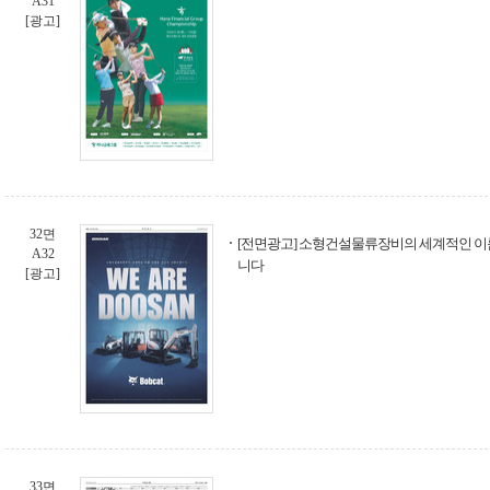
A31
[광고]
32면
[전면광고] 소형건설물류장비의 세계적인 이
A32
니다
[광고]
33면