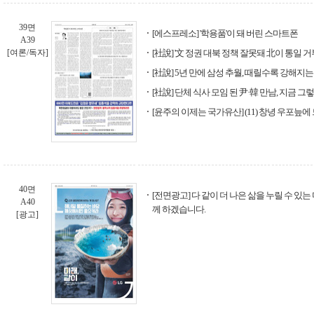
39면
[에스프레소] '학용품'이 돼 버린 스마트폰
A39
[여론/독자]
[社說] '文 정권 대북 정책 잘못돼 北이 통일 거
[社說] 5년 만에 삼성 추월, 때릴수록 강해지는
[社說] 단체 식사 모임 된 尹·韓 만남, 지금 
[윤주의 이제는 국가유산] (11) 창녕 우포늪
40면
[전면광고] 다 같이 더 나은 삶을 누릴 수 있는
A40
께 하겠습니다.
[광고]