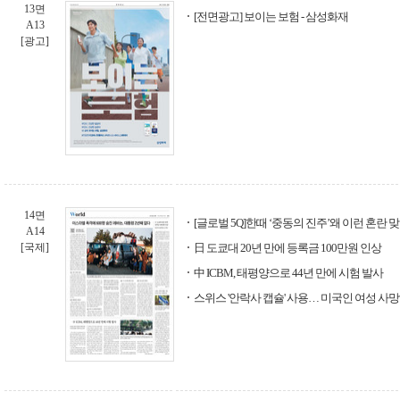
13면
[전면광고] 보이는 보험 - 삼성화재
A13
[광고]
14면
[글로벌 5Q]한때 ‘중동의 진주’왜 이런 혼란 
A14
[국제]
日 도쿄대 20년 만에 등록금 100만원 인상
中 ICBM, 태평양으로 44년 만에 시험 발사
스위스 '안락사 캡슐' 사용… 미국인 여성 사