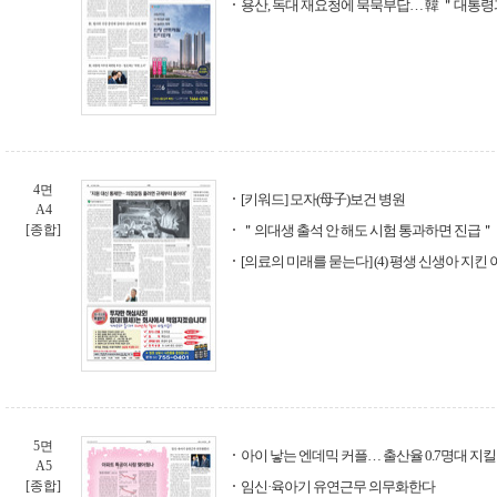
용산, 독대 재요청에 묵묵부답… 韓 ＂대통
4면
[키워드] 모자(母子)보건 병원
A4
[종합]
＂의대생 출석 안 해도 시험 통과하면 진급＂
[의료의 미래를 묻는다] (4) 평생 신생아 지
5면
아이 낳는 엔데믹 커플… 출산율 0.7명대 지킬
A5
[종합]
임신·육아기 유연근무 의무화한다