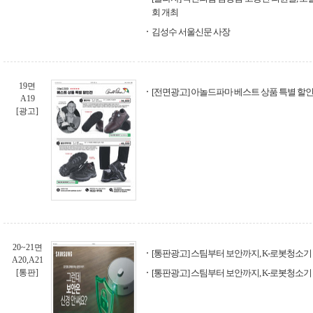
회 개최
김성수 서울신문 사장
19면
[전면광고] 아놀드파마 베스트 상품 특별 할
A19
[광고]
20~21면
[통판광고] 스팀부터 보안까지, K-로봇청소기 - B
A20,A21
[통판]
[통판광고] 스팀부터 보안까지, K-로봇청소기 - B