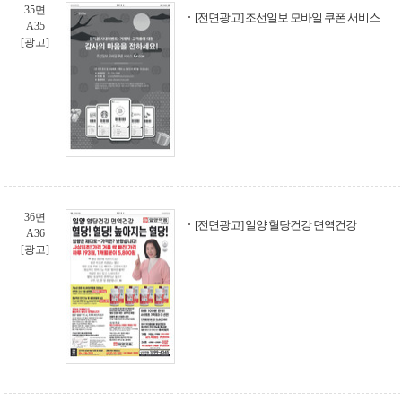
35면
[전면광고] 조선일보 모바일 쿠폰 서비스
A35
[광고]
36면
[전면광고] 일양 혈당건강 면역건강
A36
[광고]