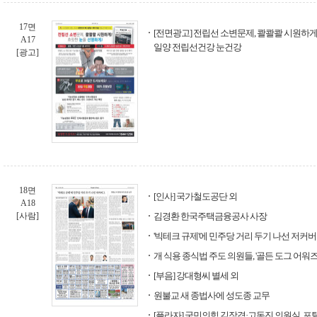
17면
[전면광고] 전립선 소변문제, 콸콸콸 시원하게!
A17
일양 전립선건강 눈건강
[광고]
18면
[인사] 국가철도공단 외
A18
[사람]
김경환 한국주택금융공사 사장
'빅테크 규제'에 민주당 거리 두기 나선 저커
개 식용 종식법 주도 의원들, '골든 도그 어워즈
[부음] 강대형씨 별세 외
원불교 새 종법사에 성도종 교무
[플라자] 국민의힘 김장겸·고동진 의원실, 