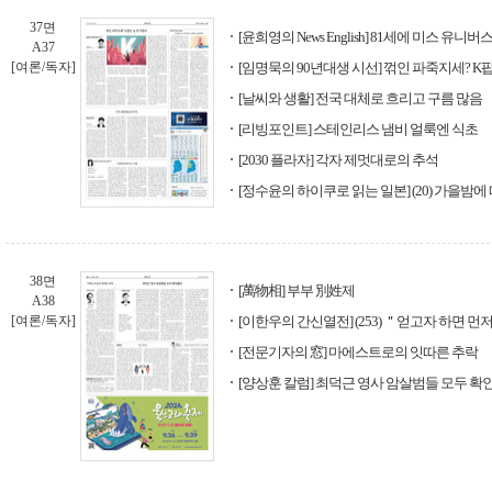
37면
[윤희영의 News English] 81세에 미스 유
A37
[여론/독자]
[임명묵의 90년대생 시선] 꺾인 파죽지세? K
[날씨와 생활] 전국 대체로 흐리고 구름 많음
[리빙포인트] 스테인리스 냄비 얼룩엔 식초
[2030 플라자] 각자 제멋대로의 추석
[정수윤의 하이쿠로 읽는 일본] (20) 가을밤
38면
[萬物相] 부부 別姓제
A38
[여론/독자]
[이한우의 간신열전] (253) ＂얻고자 하면 
[전문기자의 窓] 마에스트로의 잇따른 추락
[양상훈 칼럼] 최덕근 영사 암살범들 모두 확