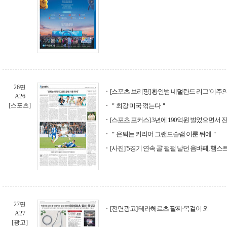
26면
[스포츠 브리핑] 황인범 네덜란드 리그 '이주의 
A26
[스포츠]
＂최강 미국 꺾는다＂
[스포츠 포커스] 3년에 190억원 벌었으면서 
＂은퇴는 커리어 그랜드슬램 이룬 뒤에＂
[사진] '5경기 연속 골' 펄펄 날던 음바페, 햄
27면
[전면광고] 테라헤르츠 팔찌·목걸이 외
A27
[광고]