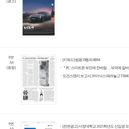
[광고]
8면
[키워드] 범용 D램과 HBM
A8
[종합]
＂PC·스마트폰 부진에 찬바람… AI 덕에 칼
모건스탠리 보고서, 하이닉스 때려놓고 TSM
9면
[전면광고] 서정대학교 2025학년도 신입생 