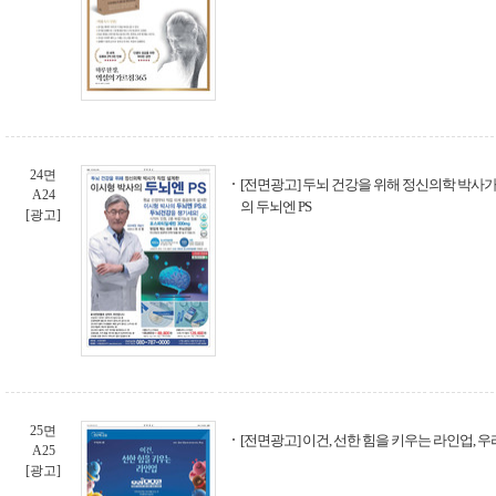
24면
[전면광고] 두뇌 건강을 위해 정신의학 박사가
A24
의 두뇌엔 PS
[광고]
25면
[전면광고] 이건, 선한 힘을 키우는 라인업, 
A25
[광고]