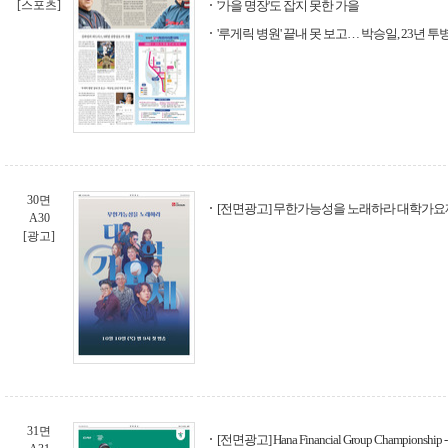
[스포츠]
'가을 명장'도 잡지 못한 가을
'루게릭 병원' 끝내 못 보고… 박승일, 23년 투
30면
[전면광고] 무한가능성을 노래하라 대학가요제 -
A30
[광고]
31면
[전면광고] Hana Financial Group Champions