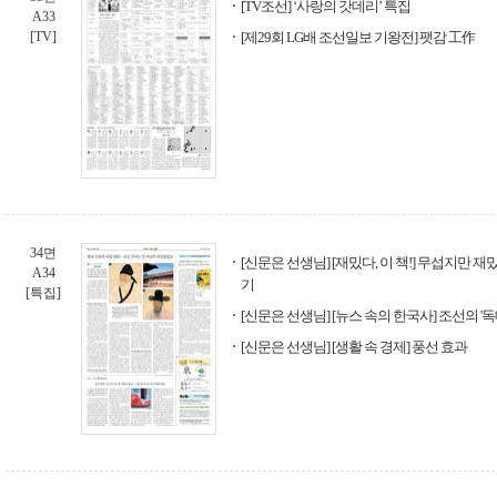
[TV조선] ‘사랑의 갓데리’ 특집
A33
[TV]
[제29회 LG배 조선일보 기왕전] 팻감 工作
34면
[신문은 선생님] [재밌다, 이 책!] 무섭지만 
A34
기
[특집]
[신문은 선생님] [뉴스 속의 한국사] 조선의 '독
[신문은 선생님] [생활 속 경제] 풍선 효과