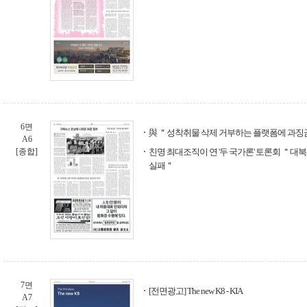
6면
與 ＂성착취물 삭제 거부하는 플랫폼에 과징
A6
[종합]
친명 최대조직이 연 '두 국가론' 토론회 ＂대
실패＂
7면
[전면광고] The new K8 - KIA
A7