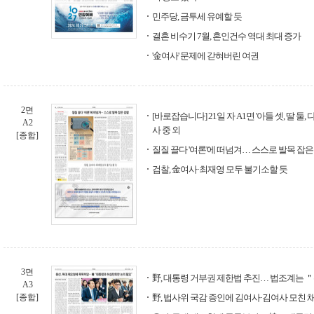
민주당, 금투세 유예할 듯
결혼 비수기 7월, 혼인건수 역대 최대 증가
'金여사' 문제에 갇혀버린 여권
2면
[바로잡습니다] 21일 자 A1면 '아들 셋, 딸 둘
A2
사 중 외
[종합]
질질 끌다 '여론'에 떠넘겨… 스스로 발목 잡은
검찰, 金여사·최재영 모두 불기소할 듯
3면
野, 대통령 거부권 제한법 추진… 법조계는 
A3
[종합]
野, 법사위 국감 증인에 김여사·김여사 모친 