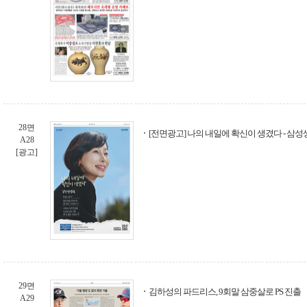
28면
[전면광고] 나의 내일에 확신이 생겼다 - 삼성생
A28
[광고]
29면
김하성의 파드리스, 9회말 삼중살로 PS 진출
A29