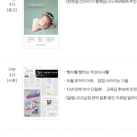
[전면광고] 아이가 행복입니다 AWARDS 주
A11
[광고]
12면
'빵셔틀' 뺨치는 '킥보드셔틀'
A12
[사회]
10월 초까지 더워… 점점 사라지는 가을
12년 만에 '보수 단일화'… 교육감 후보에 조
[알립니다] 심장 판막 질환 원인·치료법 알