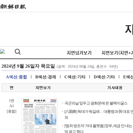
지면넘겨보기
지면보기(지면+
A섹션:종합
B섹션:경제
C섹션:기타
D섹션:기타
E섹
1면
국군의날 앞두고 광화문에 뜬 블랙이글스
A1
[종합]
[八面鋒] 독대가 뭐길래… 대통령과 與 대표 
외
['범죄 방조자' 거대 플랫폼] 정부, 세금 안 내는
억 광고 줬다