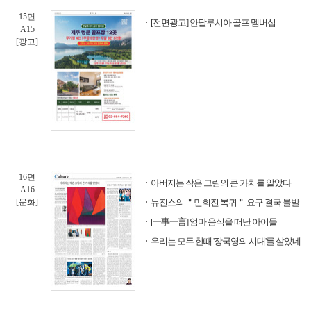
15면
[전면광고] 안달루시아 골프 멤버십
A15
[광고]
16면
아버지는 작은 그림의 큰 가치를 알았다
A16
[문화]
뉴진스의 ＂민희진 복귀＂ 요구 결국 불발
[一事一言] 엄마 음식을 떠난 아이들
우리는 모두 한때 '장국영의 시대'를 살았네