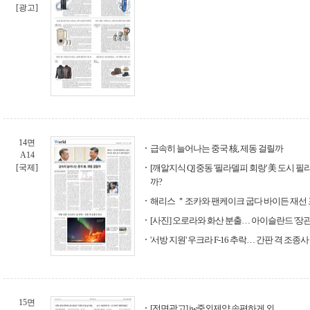
[광고]
14면
급속히 늘어나는 중국 核, 제동 걸릴까
A14
[국제]
[깨알지식 Q] 중동 '필라델피 회랑' 美 도시
까?
해리스 ＂조카와 팬케이크 굽다 바이든 재선
[사진] 오로라와 화산 분출… 아이슬란드 '장관
'서방 지원' 우크라 F-16 추락… 간판 격 조종
15면
[전면광고] jw중외제약 속편하게 외