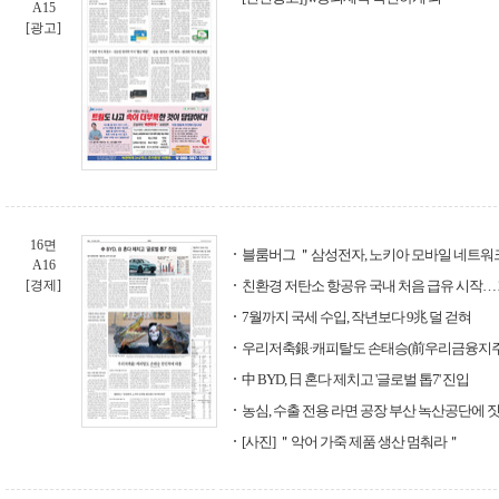
A15
[광고]
16면
블룸버그 ＂삼성전자, 노키아 모바일 네트워
A16
[경제]
친환경 저탄소 항공유 국내 처음 급유 시작… 
7월까지 국세 수입, 작년보다 9兆 덜 걷혀
우리저축銀·캐피탈도 손태승(前우리금융지주 
中 BYD, 日 혼다 제치고 '글로벌 톱7' 진입
농심, 수출 전용 라면 공장 부산 녹산공단에 
[사진] ＂악어 가죽 제품 생산 멈춰라＂