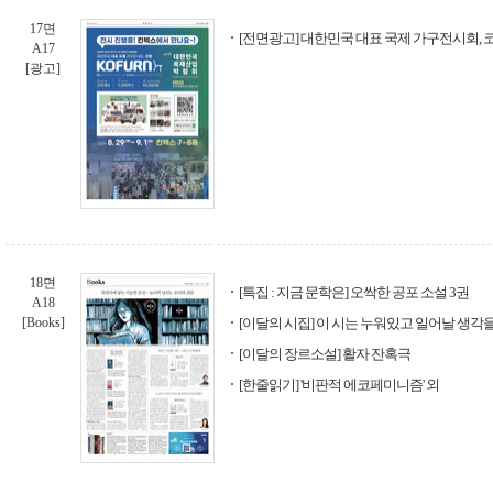
17면
[전면광고] 대한민국 대표 국제 가구전시회, 
A17
[광고]
18면
[특집 : 지금 문학은] 오싹한 공포 소설 3권
A18
[Books]
[이달의 시집] 이 시는 누워있고 일어날 생각을
[이달의 장르소설] 활자 잔혹극
[한줄읽기] '비판적 에코페미니즘' 외