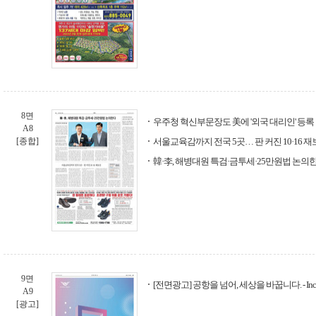
8면
우주청 혁신부문장도 美에 '외국 대리인' 등록
A8
[종합]
서울교육감까지 전국 5곳… 판 커진 10·16 
韓·李, 해병대원 특검·금투세·25만원법 논의
9면
[전면광고] 공항을 넘어, 세상을 바꿉니다. - Incheo
A9
[광고]