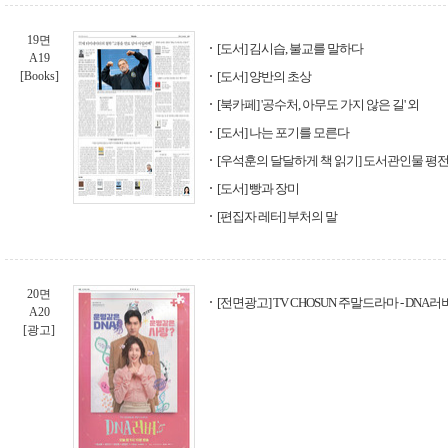
19면
[도서] 김시습, 불교를 말하다
A19
[Books]
[도서] 양반의 초상
[북카페] '공수처, 아무도 가지 않은 길' 외
[도서] 나는 포기를 모른다
[우석훈의 달달하게 책 읽기] 도서관인물 평
[도서] 빵과 장미
[편집자 레터] 부처의 말
20면
[전면광고] TV CHOSUN 주말드라마 - DNA러
A20
[광고]