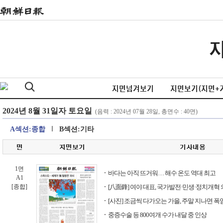
지면넘겨보기
지면보기(지면+
A섹션:종합
B섹션:기타
1면
바다는 아직 뜨거워… 해수 온도 역대 최고
A1
[종합]
[八面鋒] 여야 대표, 국가발전·민생·정치개혁 
[사진] 조금씩 다가오는 가을, 주말 지나면 폭
중증수술 등 800여개 수가 내달 중 인상