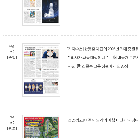
6면
[기자수첩] 한동훈 대표의 '2026년 의대 증원
A6
[종합]
＂의사가 싸움 대상이냐＂… 與 비공개 토론
[사진] 尹, 김문수 고용 장관에게 임명장
7면
[전면광고] 여주시 명가의 아침 13단지 '태평
A7
[광고]