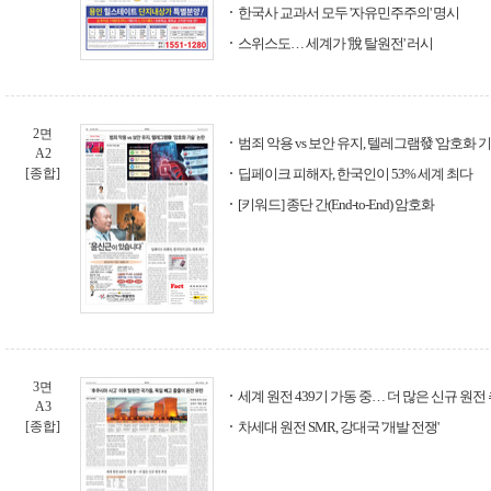
한국사 교과서 모두 '자유민주주의' 명시
스위스도… 세계가 '脫 탈원전' 러시
2면
범죄 악용 vs 보안 유지, 텔레그램發 '암호화 기
A2
[종합]
딥페이크 피해자, 한국인이 53% 세계 최다
[키워드] 종단 간(End-to-End) 암호화
3면
세계 원전 439기 가동 중… 더 많은 신규 원전
A3
[종합]
차세대 원전 SMR, 강대국 '개발 전쟁'