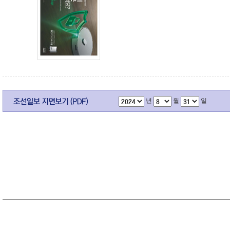
년
월
일