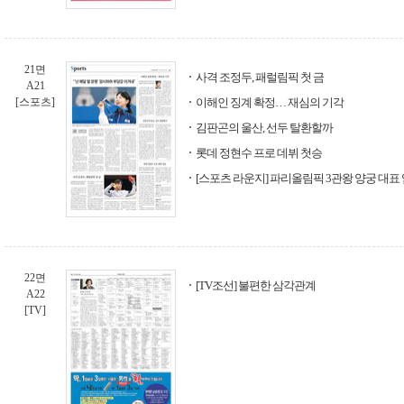
21면
사격 조정두, 패럴림픽 첫 금
A21
[스포츠]
이해인 징계 확정… 재심의 기각
김판곤의 울산, 선두 탈환할까
롯데 정현수 프로 데뷔 첫승
[스포츠 라운지] 파리올림픽 3관왕 양궁 대표
22면
[TV조선] 불편한 삼각관계
A22
[TV]