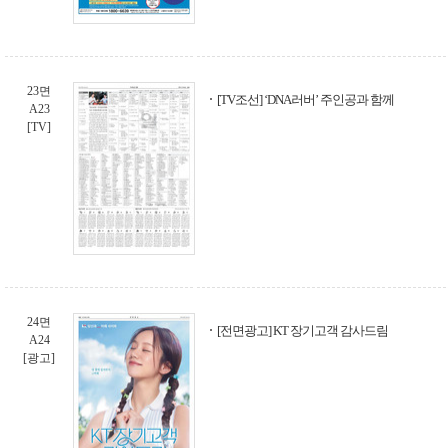
23면
[TV조선] ‘DNA러버’ 주인공과 함께
A23
[TV]
24면
[전면광고] KT 장기고객 감사드림
A24
[광고]