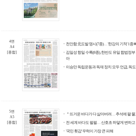
4면
천안함 北도발 명시(7종)… '한강의 기적' 1종 
A4
[종합]
김일성 항일 수록(8종), 한반도 유일 합법정부
아
이승만 독립운동과 독재 정치 모두 언급, 독도
5면
＂뜨거운 바다가 다 삶아버려… 추석에 팔 
A5
[종합]
전 세계 바다도 펄펄… 산호초 하얗게 변하고
'국민 횟감' 우럭이 가장 큰 피해