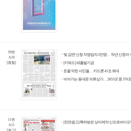
10면
'빚 감면' 신청 자영업자 2만명… 작년 신청자 
A10
[종합]
[키워드] 새출발기금
돈줄 막힌 서민들… 카드론 41조 최대
비어가는 동대문 의류상가… 2653곳 중 370
11면
[전면광고] 특허받은 상아제약 신프로바이오
A11
[광고]