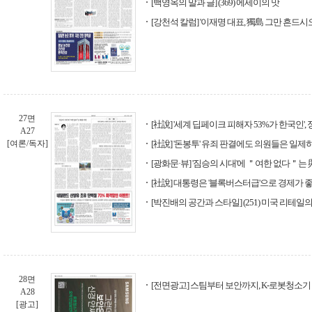
[백영옥의 말과 글] (369) 에세이의 맛
[강천석 칼럼] '이재명 대표, 獨島 그만 흔드시오
27면
[社說] '세계 딥페이크 피해자 53%가 한국인'
A27
[여론/독자]
[社說] '돈봉투' 유죄 판결에도 의원들은 일제
[광화문·뷰] '짐승의 시대'에 ＂여한 없다＂는
[社說] 대통령은 '블록버스터급'으로 경제가 
[박진배의 공간과 스타일] (251) 미국 리테일
28면
[전면광고] 스팀부터 보안까지, K-로봇청소기 - B
A28
[광고]