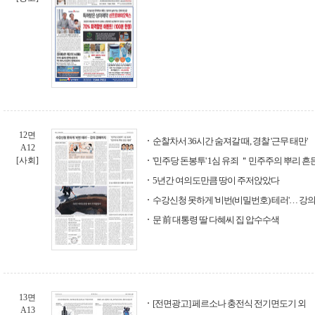
12면
순찰차서 36시간 숨져갈 때, 경찰 '근무 태만'
A12
[사회]
'민주당 돈봉투' 1심 유죄 ＂민주주의 뿌리 흔
5년간 여의도만큼 땅이 주저앉았다
수강신청 못하게 '비번(비밀번호) 테러'… 강
문 前 대통령 딸 다혜씨 집 압수수색
13면
[전면광고] 페르소나 충전식 전기면도기 외
A13