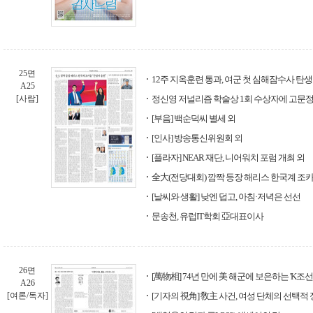
25면
12주 지옥훈련 통과, 여군 첫 심해잠수사 탄생
A25
[사람]
정신영 저널리즘 학술상 1회 수상자에 고문
[부음] 백순덕씨 별세 외
[인사] 방송통신위원회 외
[플라자] NEAR 재단, 니어워치 포럼 개최 외
全大(전당대회) 깜짝 등장 해리스 한국계 조
[날씨와 생활] 낮엔 덥고, 아침·저녁은 선선
문송천, 유럽IT학회 亞대표이사
26면
[萬物相] 74년 만에 美 해군에 보은하는 'K조선
A26
[여론/독자]
[기자의 視角] 敎主 사건, 여성 단체의 선택적