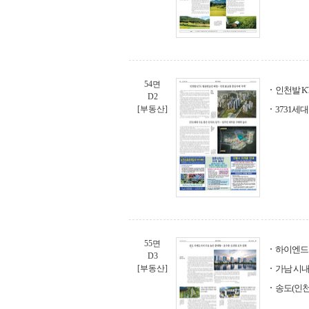
54면
인천발 K
D2
[부동산]
3731세
55면
하이엔드
D3
[부동산]
가남 시내
송도(인천