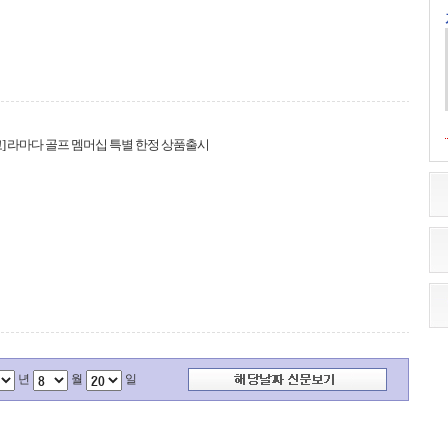
] 라마다 골프 멤머십 특별 한정 상품출시
년
월
일