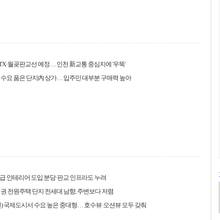
TX·월곶판교선 예정… 인천 新교통 중심지에 '우뚝'
대 수요 품은 단지內 상가… 입주민 대부분 구매력 높아
급 인테리어 도입 분당·판교 인프라도 누려
권 전원주택 단지 전세대 남향, 주변보다 저렴
) 국제도시서 수요 높은 중대형… 호수뷰·오션뷰 모두 갖춰