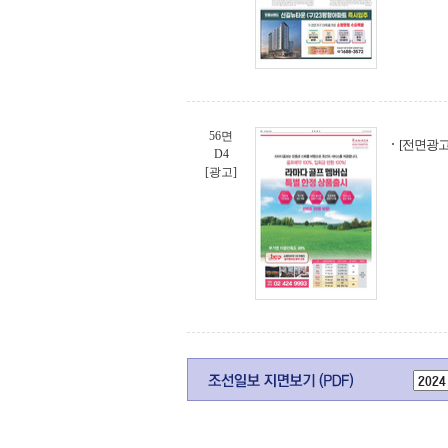
56면
[전면광고
D4
[광고]