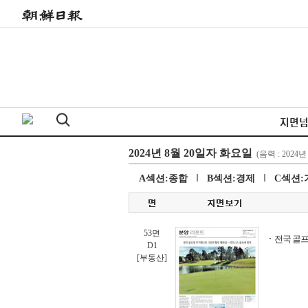
지면
A섹션:종합
B섹션:경제
C섹션:
53면
전국 골프
D1
[부동산]