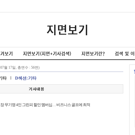
지면보기
넘겨보기
지면보기(지면+기사검색)
지면보기란?
검색 및 
기타
D섹션:기타
장 무기명 4인 그린피 할인 멤버십… 비즈니스 골프에 최적