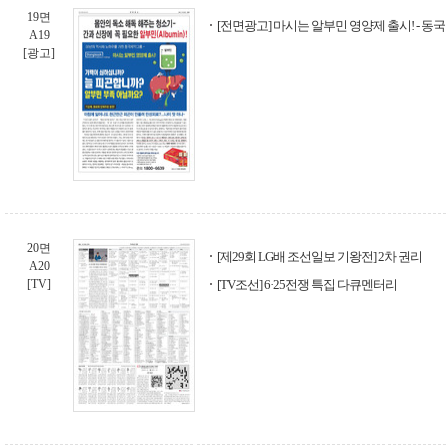
19면
[전면광고] 마시는 알부민 영양제 출시! - 
A19
[광고]
20면
[제29회 LG배 조선일보 기왕전] 2차 권리
A20
[TV]
[TV조선] 6·25전쟁 특집 다큐멘터리