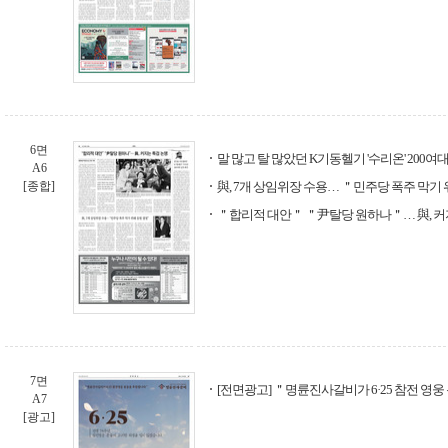
6면
말 많고 탈 많았던 K기동헬기 '수리온' 200여
A6
[종합]
與, 7개 상임위장 수용… ＂민주당 폭주 막기
＂합리적 대안＂ ＂尹탈당 원하나＂… 與, 커
7면
[전면광고] ＂명륜진사갈비가 6·25 참전 영
A7
[광고]