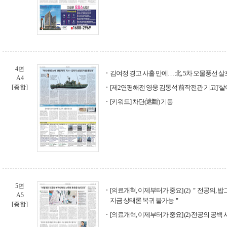
4면
김여정 경고 사흘 만에… 北, 5차 오물풍선 살
A4
[종합]
[제2연평해전 영웅 김동석 前작전관 기고] '살
[키워드] 차단(遮斷) 기동
5면
[의료개혁, 이제부터가 중요] (2) ＂전공의,
A5
지금 상태론 복귀 불가능＂
[종합]
[의료개혁, 이제부터가 중요] (2) 전공의 공