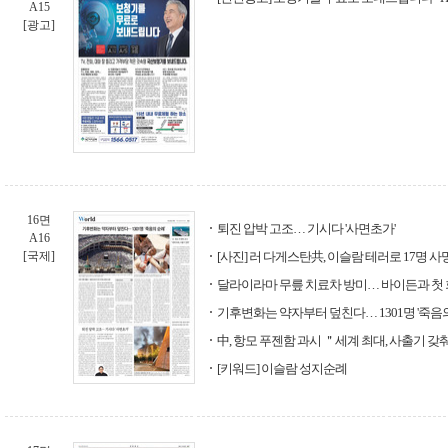
A15
[광고]
16면
퇴진 압박 고조… 기시다 '사면초가'
A16
[국제]
[사진] 러 다게스탄共, 이슬람 테러로 17명 사
달라이라마 무릎 치료차 방미… 바이든과 첫 
기후변화는 약자부터 덮친다… 1301명 '죽음의
中, 항모 푸젠함 과시 ＂세계 최대, 사출기 갖
[키워드] 이슬람 성지순례