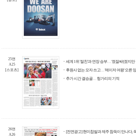
25면
세계 1위 '절친'과 연장 승부… '졌잘싸'(졌지만
A25
[스포츠]
후원사 없는 모자 쓰고… '메이저 여왕' 오른 
추가 시간 결승골… 헝가리의 기적
26면
[전면광고] 현미찹쌀과 제주 참쑥이 만나다, 
A26