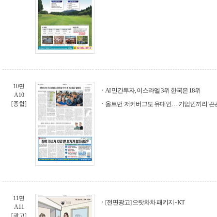
10면
AI 민간투자, 이스라엘 3위 한국은 18위
A10
[종합]
올트먼·저커버그도 유대인… 기업인끼리 '끈
11면
[전면광고] 으랏차차 패키지 - KT
A11
[광고]