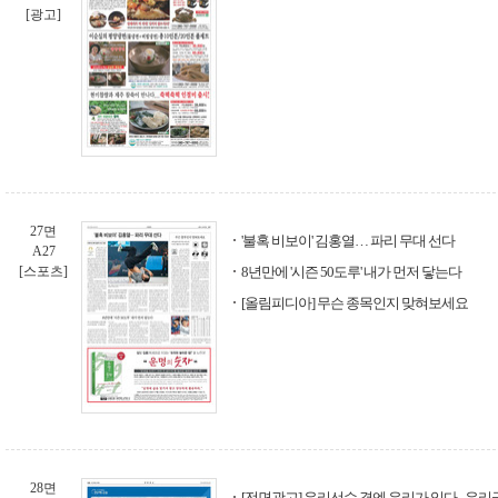
[광고]
27면
'불혹 비보이' 김홍열… 파리 무대 선다
A27
[스포츠]
8년만에 '시즌 50도루' 내가 먼저 닿는다
[올림피디아] 무슨 종목인지 맞혀보세요
28면
[전면광고] 우리선수 곁엔 우리가 있다 - 우