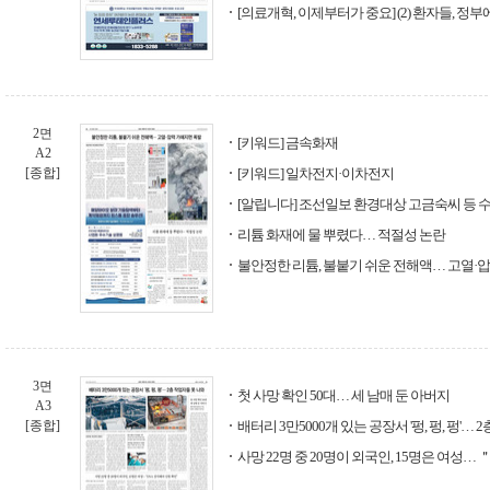
[의료개혁, 이제부터가 중요] (2) 환자들, 정
2면
[키워드] 금속화재
A2
[종합]
[키워드] 일차전지·이차전지
[알립니다] 조선일보 환경대상 고금숙씨 등 
리튬 화재에 물 뿌렸다… 적절성 논란
불안정한 리튬, 불붙기 쉬운 전해액… 고열·
3면
첫 사망 확인 50대… 세 남매 둔 아버지
A3
[종합]
배터리 3만5000개 있는 공장서 '펑, 펑, 펑'…
사망 22명 중 20명이 외국인, 15명은 여성…