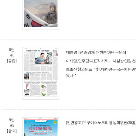
8면
'대통령 4년 중임제' 개헌론 꺼낸 우원식
A8
[종합]
이재명, 민주당 대표직 사퇴… 사실상 연임 
軍출신 與의원들 ＂野, 대한민국 국군이 만만
왔나＂
9면
[전면광고] 우구이스노모리 평생회원권(36홀)
A9
[광고]