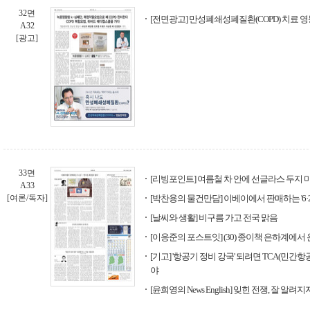
32면
[전면광고] 만성폐쇄성폐질환(COPD) 치료 
A32
[광고]
33면
[리빙포인트] 여름철 차 안에 선글라스 두지 
A33
[여론/독자]
[박찬용의 물건만담] 이베이에서 판매하는 '6·2
[날씨와 생활] 비구름 가고 전국 맑음
[이응준의 포스트잇] (30) 종이책 은하계에서
[기고] '항공기 정비 강국' 되려면 TCA(민간
야
[윤희영의 News English] 잊힌 전쟁, 잘 알