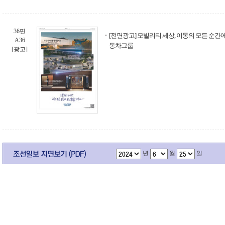
36면
[전면광고] 모빌리티 세상, 이동의 모든 순간
A36
동차그룹
[광고]
년
월
일