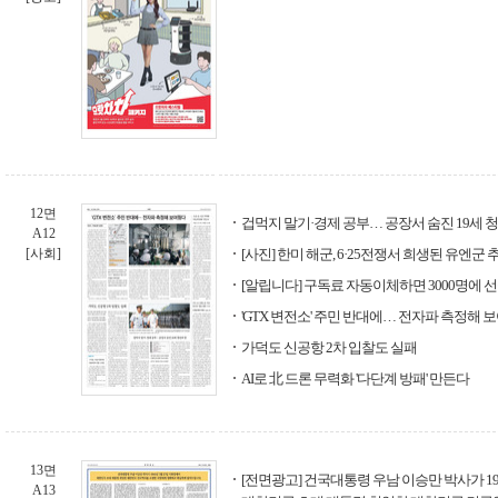
12면
겁먹지 말기·경제 공부… 공장서 숨진 19세 
A12
[사회]
[사진] 한미 해군, 6·25전쟁서 희생된 유엔군 
[알립니다] 구독료 자동이체하면 3000명에 
'GTX 변전소' 주민 반대에… 전자파 측정해 
가덕도 신공항 2차 입찰도 실패
AI로 北 드론 무력화 '다단계 방패' 만든다
13면
[전면광고] 건국대통령 우남 이승만 박사가 19
A13