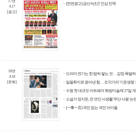
17면
[전면광고] 금산 6년근 인삼 진액
A17
[광고]
18면
드라마 연기는 한 땀씩 쌓는 것… 감정 폭발
A18
[문화]
일필휘지로 쏟아낸 힘… 조각가의 '기운생동'
수원 첫 대규모 아트페어 '화랑미술제' 27일 
소설가 정지돈, 전 연인 사생활 '무단 사용' 논
[一事一言] 국민 없는 국민 아이돌