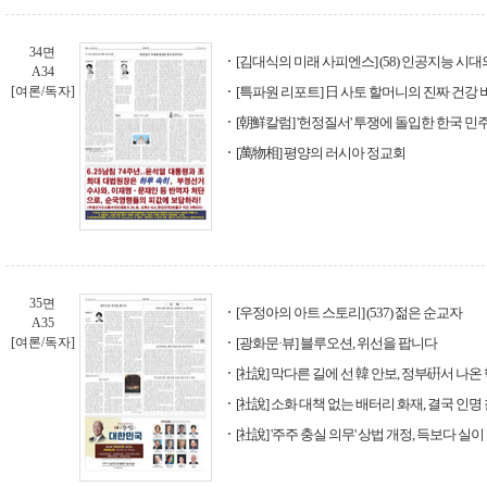
34면
[김대식의 미래 사피엔스] (58) 인공지능 시
A34
[여론/독자]
[특파원 리포트] 日 사토 할머니의 진짜 건강 
[朝鮮칼럼] '헌정질서' 투쟁에 돌입한 한국 
[萬物相] 평양의 러시아 정교회
35면
[우정아의 아트 스토리] (537) 젊은 순교자
A35
[여론/독자]
[광화문·뷰] 블루오션, 위선을 팝니다
[社說] 막다른 길에 선 韓 안보, 정부硏서 나
[社說] 소화 대책 없는 배터리 화재, 결국 인
[社說] '주주 충실 의무' 상법 개정, 득보다 실이