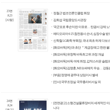
23면
정철근 법조언론인클럽 회장
A23
[사람]
김희섭 국립중앙도서관장
'국군포로 후손'이란 이유로… 탄광서 강제 
에티오피아 6·25 참전용사 손녀, 심장수술 받
신학철 LG화학 부회장, 국내 최초 하계 다
[화요바둑] 9단과 초단 ＂계급장 떼고 한판 
[화요바둑] 유창혁 바둑최고위 과정 개설
[화요바둑] 바둑 여제 최정, 갑작스러운 슬럼
[화요바둑] 김명훈, MZ슈퍼매치 우승… 강동
[부음] 정영애 광주대 상임이사 별세
[인사] 국무조정실·국무총리비서실 외
24면
[전면광고] 소형건설물류장비의 세계적인 이
A24
니다
[광고]