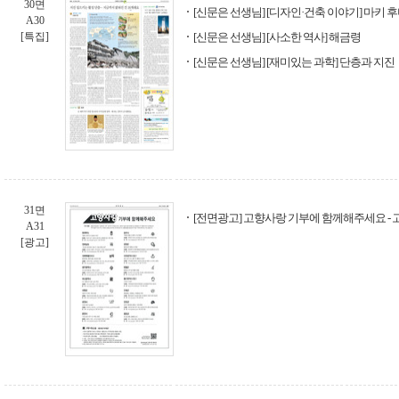
30면
[신문은 선생님] [디자인·건축 이야기] 마키 
A30
[특집]
[신문은 선생님] [사소한 역사] 해금령
[신문은 선생님] [재미있는 과학] 단층과 지진
31면
[전면광고] 고향사랑 기부에 함께해주세요 -
A31
[광고]