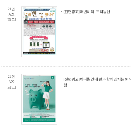
21면
[전면광고] 쾌변비책 - 두리농산
A21
[광고]
22면
[전면광고] 하나뿐인 내 편과 함께 잠자는 퇴
A22
행
[광고]