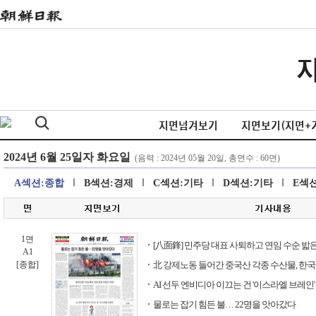
지면넘겨보기
지면보기(지면+
A섹션:종합
B섹션:경제
C섹션:기타
D섹션:기타
E섹
1면
[八面鋒] 민주당 대표 사퇴하고 연임 수순 밟은
A1
[종합]
北 강제노동 들어간 중국산 각종 수산물, 한국에 
AI 선두 엔비디아 이끄는 건 '이스라엘 브레인'
물로는 잡기 힘든 불… 22명을 앗아갔다