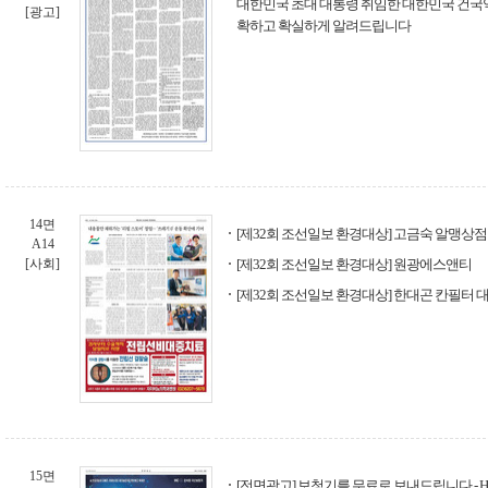
대한민국 초대 대통령 취임한 대한민국 건국
[광고]
확하고 확실하게 알려드립니다
14면
[제32회 조선일보 환경대상] 고금숙 알맹상
A14
[사회]
[제32회 조선일보 환경대상] 원광에스앤티
[제32회 조선일보 환경대상] 한대곤 칸필터 
15면
[전면광고] 보청기를 무료로 보내드립니다 - 