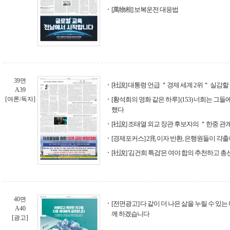
[萬物相] 보복운전 대응법
39면
[社說] 대통령 언급 ＂경제 세계 2위＂ 실감
A39
[여론/독자]
[황석희의 영화 같은 하루] (153) 너희는 그
했다
[社說] 조태열 외교 장관 후보자의 ＂한중 관
[경제포커스] 2兆 이자 반환, 은행원들이 갹
[社說] '김건희 특검'은 여야 합의 추천하고 
40면
[전면광고] 다 같이 더 나은 삶을 누릴 수 있는
A40
께 하겠습니다
[광고]