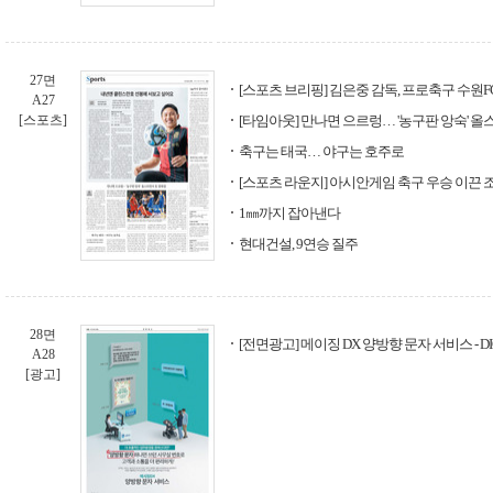
27면
[스포츠 브리핑] 김은중 감독, 프로축구 수원F
A27
[스포츠]
[타임아웃] 만나면 으르렁… '농구판 앙숙' 
축구는 태국… 야구는 호주로
[스포츠 라운지] 아시안게임 축구 우승 이끈 
1㎜까지 잡아낸다
현대건설, 9연승 질주
28면
[전면광고] 메이징 DX 양방향 문자 서비스 - DIG
A28
[광고]