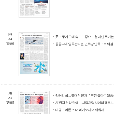
4면
尹 ＂무기 구매 속도도 중요… 철 지난 무기는
A4
[종합]
공공의대·양곡관리법, 민주당 단독으로 의결
5면
엉터리 AI… 美대선 묻자 ＂푸틴 출마＂ 韓총
A5
[종합]
AI '환각 현상' 탓에… 사람처럼 보이려 팩
대규모 여론 조작, 과거보다 더 쉬워져