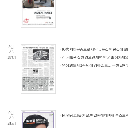
8면
90代 저체온증으로 사망… 눈길·빙판길에 
A8
[종합]
심·뇌혈관 질환 있으면 새벽·밤 외출 삼가세
영상 20도서 2주 만에 영하 20도… '극한 날씨'
9면
[전면광고] 올 겨울, 백일해에 대비해 부스트
A9
[광고]