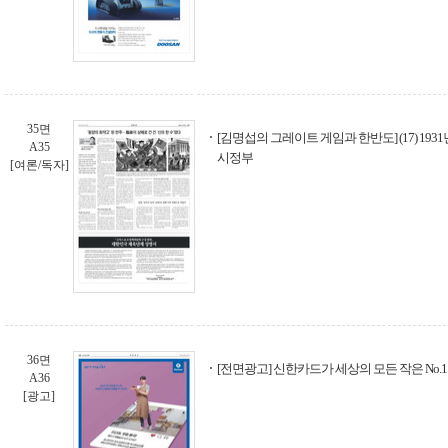
35면
[김명섭의 그레이트 게임과 한반도] (17) 19
A35
시정부
[여론/독자]
36면
[전면광고] 신한카드가 세상의 모든 작은 No
A36
[광고]