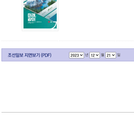
년
월
일