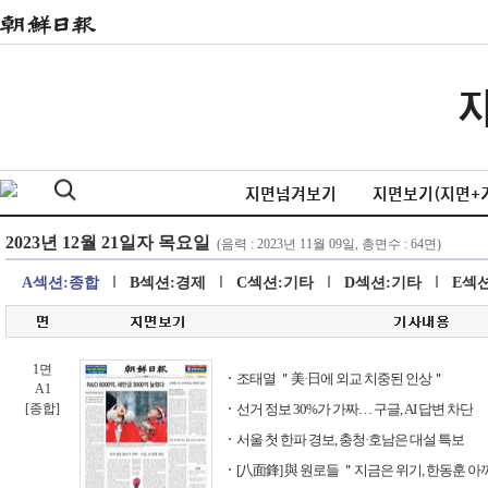
지면넘겨보기
지면보기(지면+
A섹션:종합
B섹션:경제
C섹션:기타
D섹션:기타
E섹
1면
조태열 ＂美·日에 외교 치중된 인상＂
A1
[종합]
선거 정보 30%가 가짜… 구글, AI 답변 차단
서울 첫 한파 경보, 충청·호남은 대설 특보
[八面鋒] 與 원로들 ＂지금은 위기, 한동훈 아껴