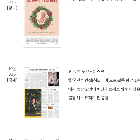
A15
[광고]
16면
[키워드] 노보노디스크
A16
[국제]
美 '국민 치킨집'(칙필레이)으로 불똥 튄 성소
'돼지 농장 소년'이 비만 치료제로 세계 시장 
'금융 허브 유적지' 된 홍콩