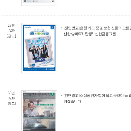
29면
[전면광고] 은행·카드·증권·보험 신한의 모
A29
신한 슈퍼SOL 탄생! - 신한금융그룹
[광고]
30면
[전면광고] 소상공인가 함께 울고 웃으며 늘
A30
되겠습니다
[광고]