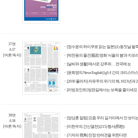
37면
[정수윤의 하이쿠로 읽는 일본] (1) 동짓날 팥
A37
[여론/독자]
[박찬용의 물건漫談] 영화 '서울의 봄'과 지
[날씨와 생활] 매서운 강추위… 전국에 눈
[윤희영의 News English] 남녀 간의 크리스마스
[2030 플라자] 자유주의 위기의 해, 1923년과 2
[리빙포인트] 빙판길에서는 보폭을 줄이세요
38면
[양상훈 칼럼] 요즘 우리 길거리에서 안 보이는
A38
[여론/독자]
[이한우의 간신열전] (215) 형서(邢恕)
[기자의 視角] 진정 반려견을 위한다면