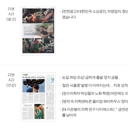
21면
[전면광고] 대한민국 소상공인, 자영업자, 청
A21
겠습니다
[광고]
22면
눈길 꽈당 조심! 급하게 출발·정지 금물
A22
[건강]
'젊은 뇌졸중' 발병 더 어려지는데… 치료 성
[장수의학자 박상철의 노화 혁명] 여든에도 1
[명작 속 의학] (90) 존 윌리엄 워터하우스 '장
[Dr. 이은봉의 의학 연구 다이제스트] ＂금연
률 낮아져