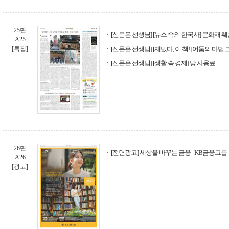
25면
[신문은 선생님] [뉴스 속의 한국사] 문화재 
A25
[특집]
[신문은 선생님] [재밌다, 이 책!] 어둠의 마
[신문은 선생님] [생활 속 경제] 망 사용료
26면
[전면광고] 세상을 바꾸는 금융 - KB금융그룹
A26
[광고]