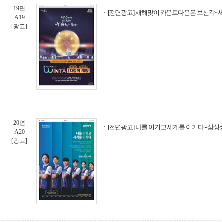
19면
[전면광고] 새해맞이 카운트다운은 보신각~
A19
[광고]
20면
[전면광고] 나를 이기고 세계를 이기다 - 삼
A20
[광고]