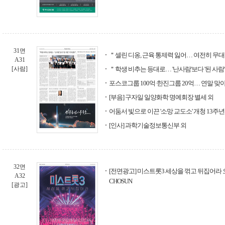
31면
＂셀린 디옹, 근육 통제력 잃어… 여전히 무대
A31
[사람]
＂학생 비추는 등대로… '난사람'보다 '된 사람
포스코그룹 100억·한진그룹 20억… 연말 맞아
[부음] 구자일 일양화학 명예회장 별세 외
어둠서 빛으로 이끈 '소망 교도소' 개청 13주년
[인사] 과학기술정보통신부 외
32면
[전면광고] 미스트롯3 세상을 꺾고 뒤집어라 오늘
A32
CHOSUN
[광고]