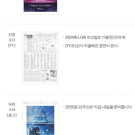
33면
[제28회 LG배 조선일보 기왕전] 안과 밖
A33
[TV]
[TV조선] 더 치열해진 경연이 온다
34면
[전면광고] 두산은 지금, 내일을 준비합니다
A34
[광고]