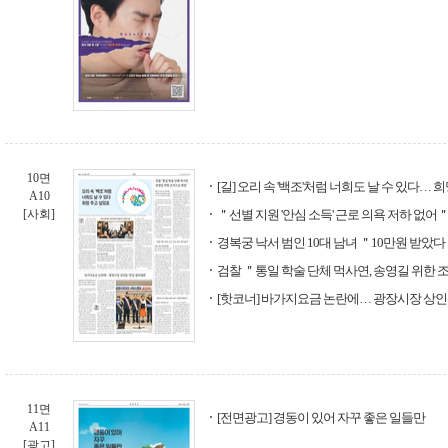
10면
[길] 오리 속 '백조'처럼 너희도 날 수 있다… 
A10
[사회]
＂선별 지원 '안심 소득' 근로 의욕 저하 없어
경복궁 낙서 범인 10대 남녀 ＂10만원 받았
검찰 ＂통일 학술 단체 먹사연, 송영길 위한
[핫코너] 바가지요금 논란에… 광장시장 상인들
11면
[전면광고] 경동이 있어 자꾸 좋은 일들만
A11
[광고]