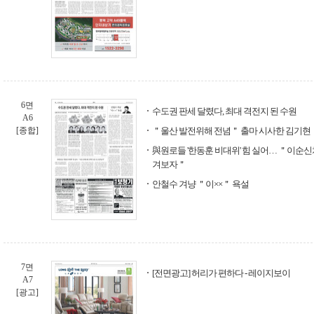
6면
수도권 판세 달렸다, 최대 격전지 된 수원
A6
[종합]
＂울산 발전위해 전념＂ 출마 시사한 김기현
與원로들 '한동훈 비대위' 힘 실어… ＂이순신처
겨보자＂
안철수 겨냥 ＂이××＂ 욕설
7면
[전면광고] 허리가 편하다 - 레이지보이
A7
[광고]