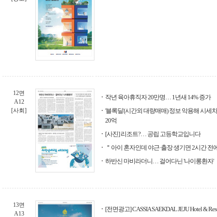
12면
작년 육아휴직자 20만명… 1년새 14% 증가
A12
[사회]
'블록딜'(시간외 대량매매) 정보 악용해 시세
20억
[사진] 리조트?… 공립 고등학교입니다
＂아이 혼자인데 야근·출장 생기면 2시간 
하반신 마비라더니… 걸어다닌 '나이롱환자'
13면
[전면광고] CASSIA SAEKDAL JEJU Hotel & Reso
A13