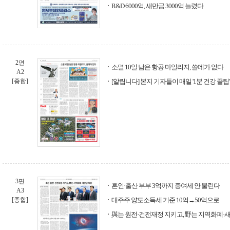
R&D 6000억, 새만금 3000억 늘렸다
2면
소멸 10일 남은 항공 마일리지, 쓸데가 없다
A2
[종합]
[알립니다] 본지 기자들이 매일 '1분 건강 꿀
3면
혼인·출산 부부 3억까지 증여세 안 물린다
A3
[종합]
대주주 양도소득세 기준 10억→50억으로
與는 원전·건전재정 지키고, 野는 지역화폐·