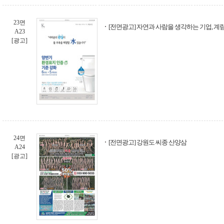
23면
[전면광고] 자연과 사람을 생각하는 기업, 계
A23
[광고]
24면
[전면광고] 강원도 씨종 산양삼
A24
[광고]