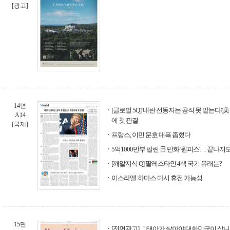
[광고]
14면
[글로벌 5Q] '내란 선동자는 공직 못 맡는다'(美
A14
에 첫 판결
[국제]
프랑스, 이민 문호 대폭 좁혔다
5억1000만부 팔린 日 만화 '원피스'… 끝나
[깨알지식 Q] 팔레스타인 4색 국기 유래는?
이스라엘·하마스 다시 휴전 가능성
15면
[전면광고] ＂태아가 살아야 대한민국이 삽니