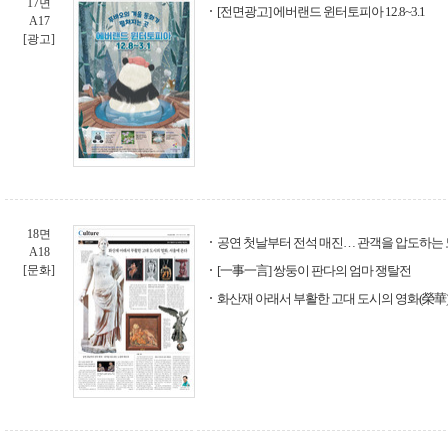
17면
[전면광고] 에버랜드 윈터토피아 12.8~3.1
A17
[광고]
18면
공연 첫날부터 전석 매진… 관객을 압도하는
A18
[문화]
[一事一言] 쌍둥이 판다의 엄마 쟁탈전
화산재 아래서 부활한 고대 도시의 영화(榮華)