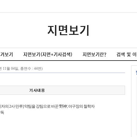
지면보기
넘겨보기
지면보기(지면+기사검색)
지면보기란?
검색 및 
기자의 2사 만루] 약팀을 강팀으로 바꾼 '野神', 야구장의 철학자
감독