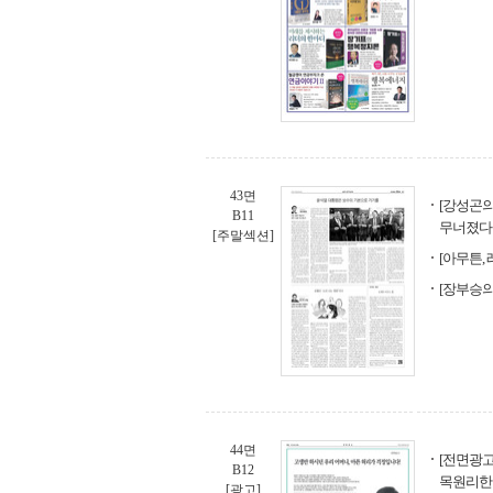
43면
[강성곤의
B11
무너졌다
[주말섹션]
[아무튼,
[장부승의
44면
[전면광고
B12
목원리한
[광고]