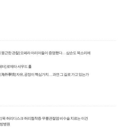
 뭉근한 관찰] 오페라 아리아들이 증명했다… 삼손도 목소리에
 레터] 로제타 셔우드 홀
 海外事情] 자유, 공정이 핵심가치… 과연 그 길로 가고 있는가
] 목·허리디스크·허리협착증·무릎관절염 비수술 치료는 이건
방병원