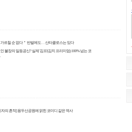
 가르칠 순 없다＂ 반발에도… 산타클로스는 있다
인 불장의 일등공신? 실제 '김프'(김치 프리미엄) 100% 넘는 코
다
기자의 흔적] 용두산공원에 얽힌 코미디 같은 역사