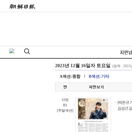
지면
A섹션:종합
B섹션:기타
33면
[박돈규 
B1
김성근 
[주말섹션]