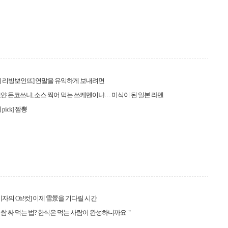
 리빙뽀인뜨] 연말을 유익하게 보내려면
얀 돈코쓰냐, 소스 찍어 먹는 쓰케멘이냐… 미식이 된 일본 라멘
pick] 짬뽕
기자의 Oh!컷] 이제 雪景을 기다릴 시간
쌈 싸 먹는 법? 한식은 먹는 사람이 완성하니까요＂