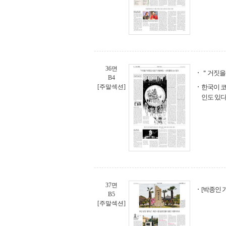
36면
＂거짓을
B4
[주말섹션]
한국이 코
인도 있
37면
[박종인 
B5
[주말섹션]