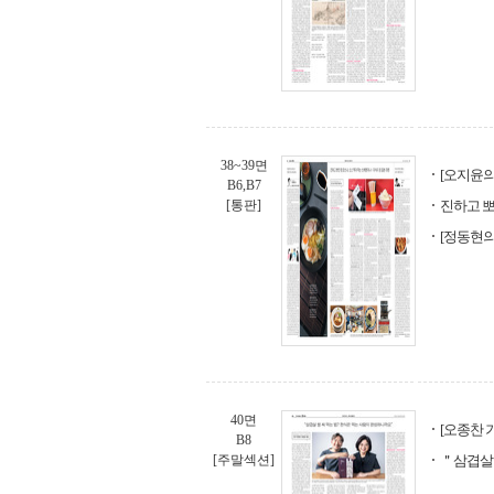
38~39면
[오지윤의
B6,B7
[통판]
진하고 뽀
[정동현의 
40면
[오종찬 
B8
[주말섹션]
＂삼겹살 