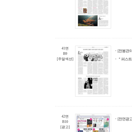
41면
[전봉관의
B9
[주말섹션]
＂퍼스트
42면
[전면광고
B10
[광고]