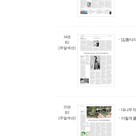
34면
[김황식의
B2
[주말섹션]
35면
대나무 
B3
[주말섹션]
이렇게 쿨