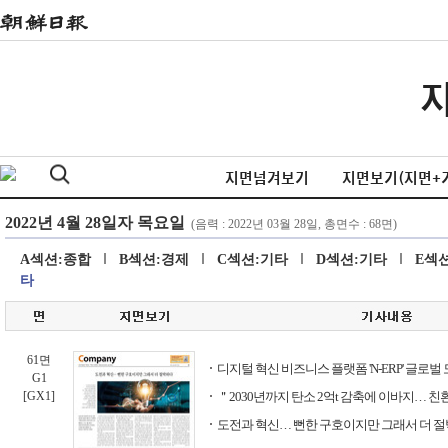
지면넘겨보기
지면보기(지면+
A섹션:종합
B섹션:경제
C섹션:기타
D섹션:기타
E섹
타
61면
디지털 혁신 비즈니스 플랫폼 'N-ERP' 글로벌
G1
[GX1]
＂2030년까지 탄소 2억t 감축에 이바지… 
도전과 혁신… 뻔한 구호이지만 그래서 더 