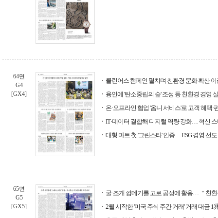
64면
클린어스 캠페인 펼치며 친환경 문화 확산 
G4
[GX4]
용인에 '탄소중립의 숲' 조성 등 친환경 경영 
온·오프라인 협업 '옴니 서비스'로 고객 혜택·
IT·데이터 결합해 디지털 역량 강화… 혁신 
대형 마트 첫 '그린스타' 인증… ESG 경영 선도
65면
굴·조개 껍데기를 고로 공정에 활용… ＂친
G5
[GX5]
2월 시작한 '미국 주식 주간 거래' 거래 대금 1