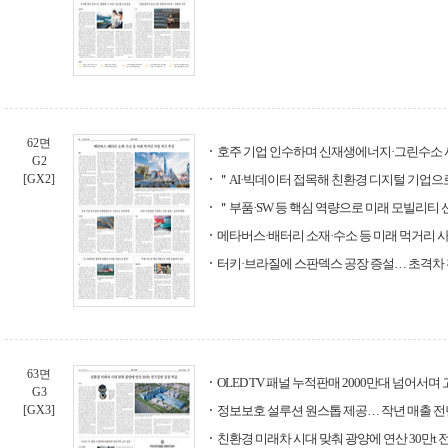
62면
호주 기업 인수하며 신재생에너지·그린수소 
G2
[GX2]
＂AI·빅데이터 접목해 친환경 디지털 기업으
＂부품·SW 등 핵심 역량으로 미래 모빌리티
메타버스·배터리 소재·수소 등 미래 먹거리 
터키·브라질에 스판덱스 공장 증설… 초격차
63면
OLED TV 패널 누적판매 2000만대 넘어서며
G3
[GX3]
정보보호 설루션 원스톱 제공… 작년 매출 전년
친환경 미래차 시대 맞춰 광양에 연산 30만t