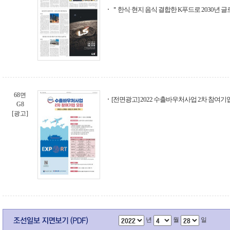
＂한식·현지 음식 결합한 K푸드로 2030년 글
68면
[전면광고] 2022 수출바우처사업 2차 참여기
G8
[광고]
년
월
일