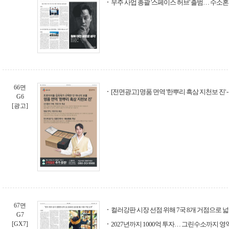
우주 사업 총괄 '스페이스 허브' 출범… 수소
66면
[전면광고] 명품 면역 '한뿌리 흑삼 지천보 진' 
G6
[광고]
67면
컬러강판 시장 선점 위해 7국 8개 거점으로 
G7
[GX7]
2027년까지 1000억 투자… 그린수소까지 