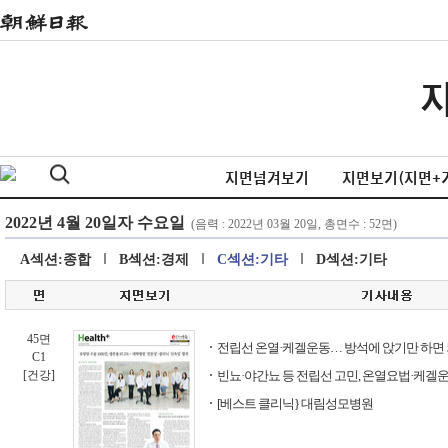
지면넘겨보기
지면보기(지면+
A섹션:종합
B섹션:경제
C섹션:기타
D섹션:기타
45면
전립선 온열·케겔운동… 방석에 앉기만 하면 
C1
[건강]
빈뇨·야간뇨 등 전립선 고민, 온열요법·케겔
[베스트 클리닉} 대림성모병원