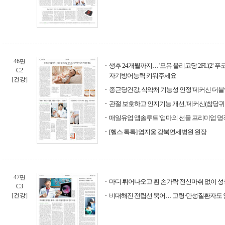
46면
생후 24개월까지… '모유 올리고당 2FL'(2
C2
자기방어능력 키워주세요
[건강]
종근당건강, 식약처 기능성 인정 '데커신 더블
관절 보호하고 인지기능 개선, '데커신(참당귀
매일유업 앱솔루트 '엄마의 선물 프리미엄 명작
[헬스 톡톡] 염지웅 강북연세병원 원장
47면
마디 튀어나오고 휜 손가락 전신마취 없이 성
C3
[건강]
비대해진 전립선 묶어… 고령·만성질환자도 