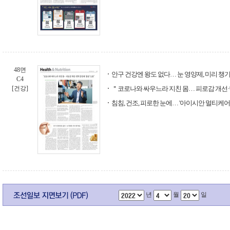
48면
안구 건강엔 왕도 없다… 눈 영양제, 미리 챙
C4
[건강]
＂코로나와 싸우느라 지친 몸… 피로감 개선·면
침침, 건조, 피로한 눈에… '아이시안 멀티케어
년
월
일