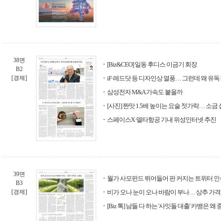
38면
[Biz&CEO] 일동 후디스 이금기 회장
B2
[경제]
iF·레드닷 등 디자인상 열풍… 그런데 왜 유독
삼성전자 M&A 가속도 붙을까
[사진] 짠맛 1.5배 높이는 요술 젓가락… 소
스페이스X·델타항공 기내 위성인터넷 추진
39면
월가 사모펀드 뛰어들어 판 커지는 트위터 
B3
[경제]
비가 오나 눈이 오나 바람이 부나… 상추 가
[Biz 톡] 남들 다 하는 '사잇돌 대출' 카뱅은 