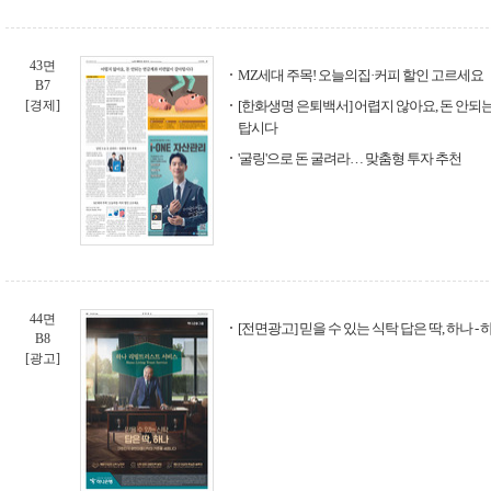
43면
MZ세대 주목! 오늘의집·커피 할인 고르세요
B7
[경제]
[한화생명 은퇴백서] 어렵지 않아요, 돈 안되
탑시다
'굴링'으로 돈 굴려라… 맞춤형 투자 추천
44면
[전면광고] 믿을 수 있는 식탁 답은 딱, 하나 -
B8
[광고]