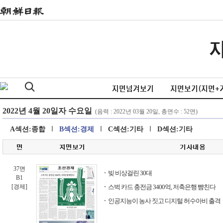
지면넘겨보기
지면보기(지면+
A섹션:종합
B섹션:경제
C섹션:기타
D섹션:기타
37면
빚 비상걸린 30대
B1
[경제]
스벅 카드 충전금 3400억, 저축은행 뺨친다
인공지능이 농사 짓고 디지털 허수아비 출격