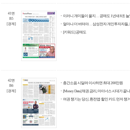
41면
이러니 개미들이 울지… 공매도 1년새 8조 
B5
[경제]
얼마나 더 버텨야… 삼성전자 개인투자자들, 
[키워드] 공매도
42면
층간소음 시달려 이사하면 최대 200만원
B6
[경제]
[Money Data] 채권 금리, 마이너스 시대가 
여권 챙기는 당신, 환전앱·할인 카드 먼저 챙