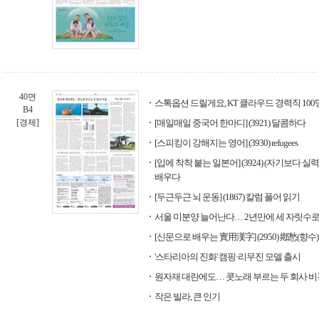
40면
스톡옵션 드릴게요, KT 클라우드 경력직 100
B4
[경제]
[매일매일 중국어 한마디] (3921) 달콤하다
[스피킹이 강해지는 영어] (3930) refugees
[입에 착착 붙는 일본어] (3924) (자기보다 
배우다
[두근두근 뇌 운동] (1867) 칼럼 풀어 읽기
서울 미분양 늘어난다… 2년만에 세 자릿수
[신문으로 배우는 實用漢字] (2950) 鄕愁(향수)
'스타리아의 진화' 캠핑·리무진 모델 출시
원자재 대란에도… 콧노래 부르는 두 회사 비
작은 빌라, 큰 인기